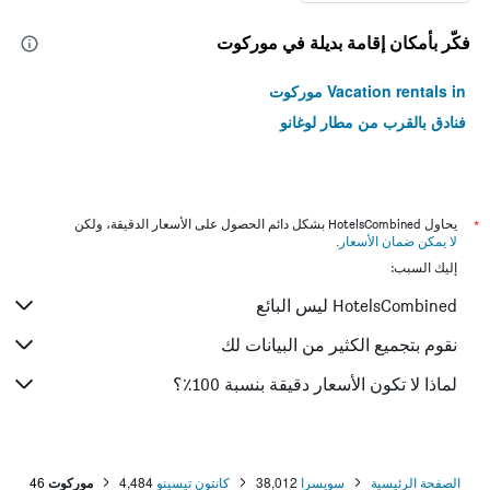
فكّر بأمكان إقامة بديلة في موركوت
Vacation rentals in موركوت
فنادق بالقرب من مطار لوغانو
*
يحاول HotelsCombined بشكل دائم الحصول على الأسعار الدقيقة، ولكن
لا يمكن ضمان الأسعار
.
إليك السبب:
HotelsCombined ليس البائع
نقوم بتجميع الكثير من البيانات لك
لماذا لا تكون الأسعار دقيقة بنسبة 100٪؟
الصفحة الرئيسية
سويسرا
38,012
كانتون تيسينو
4,484
موركوت
46