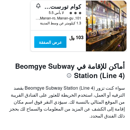
كوام تورست هوتل
تقييم فئة 3
لا بأس 5.5
101, Manan-ro, Manan-gu, انيانغ, كوريا الجنوبية
1.3 كيلومتر عن وسط المدينة
103 ﷼
عرض الصفقة
أماكن للإقامة في Beomgye Subway
Station (Line 4)
سواء كنت تزور Beomgye Subway Station (Line 4) بقصد
الترفيه أو العمل، استخدم الخريطة للعثور على الفنادق القريبة
من الموقع المثالي بالنسبة لك. سيؤدي النقر فوق اسم مكان
إقامة إلى الكشف عن المزيد من المعلومات والسماح لك بحجز
ذلك الفندق المحدد.