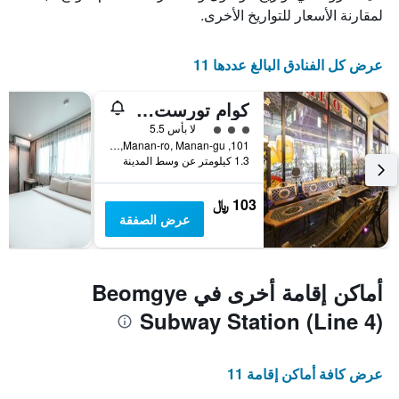
لمقارنة الأسعار للتواريخ الأخرى.
عرض كل الفنادق البالغ عددها 11
كوام تورست هوتل
تقييم فئة 3
لا بأس 5.5
101, Manan-ro, Manan-gu, انيانغ, كوريا الجنوبية
1.3 كيلومتر عن وسط المدينة
103 ﷼
عرض الصفقة
أماكن إقامة أخرى في Beomgye
Subway Station (Line 4)
عرض كافة أماكن إقامة 11