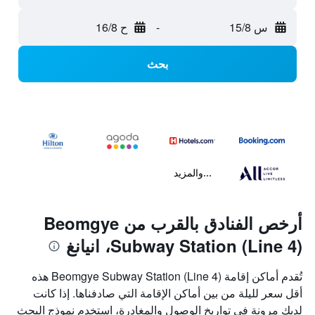
س 15/8
-
ح 16/8
بحث
...والمزيد
أرخص الفنادق بالقرب من Beomgye
Subway Station (Line 4)، انيانغ
تُقدم أماكن إقامة Beomgye Subway Station (Line 4) هذه
أقل سعر لليلة من بين أماكن الإقامة التي صادفناها. إذا كانت
لديك مرونة في تواريخ الوصول والمغادرة، استخدم نموذج البحث