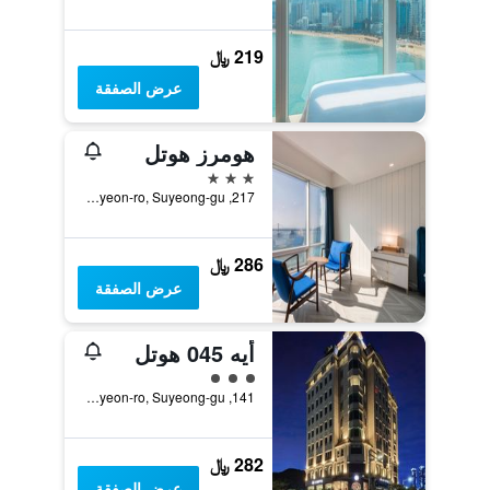
219 ﷼
عرض الصفقة
هومرز هوتل
3 نجوم
217, Gwanganhaebyeon-ro, Suyeong-gu, بوسان, كوريا الجنوبية
286 ﷼
عرض الصفقة
أيه 045 هوتل
تقييم فئة 3
141, Millaksubyeon-ro, Suyeong-gu, بوسان, كوريا الجنوبية
282 ﷼
عرض الصفقة