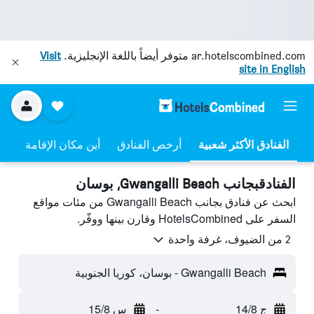
ar.hotelscombined.com
متوفر أيضاً باللغة الإنجليزية.
Visit
site in English
أرخص الفنادق
أين مكان الإقامة
الفنادقبجانب Gwangalli Beach, بوسان
ابحث عن فنادق بجانب Gwangalli Beach من مئات مواقع
السفر على HotelsCombined وقارن بينها ووفّر.
2 من الضيوف، غرفة واحدة
Gwangalli Beach - بوسان، كوريا الجنوبية
ج 14/8
-
س 15/8