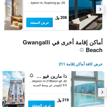
29, Millaksubyeon-ro, Suyeong-gu, بوسان, كوريا الجنوبية
208 ﷼
عرض الصفقة
أماكن إقامة أخرى في Gwangalli
Beach
عرض كافة أماكن إقامة 211
ذا مارين فيو هوتل
42, Gwanganhaebyeon-ro 278beon-gil, بوسان, كوريا الجنوبية
9.5 كيلومتر عن وسط المدينة
219 ﷼
عرض الصفقة