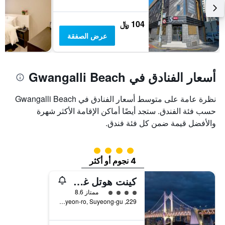
104 ﷼
عرض الصفقة
أسعار الفنادق في Gwangalli Beach
نظرة عامة على متوسط أسعار الفنادق في Gwangalli Beach
حسب فئة الفندق. ستجد أيضًا أماكن الإقامة الأكثر شهرة
والأفضل قيمة ضمن كل فئة فندق.
تقييم فئة 4
4 نجوم أو أكثر
كينت هوتل غوانغالي باي كينسينجتون
تقييم فئة 4
ممتاز 8.6
229, Gwanganhaebyeon-ro, Suyeong-gu, بوسان, كوريا الجنوبية