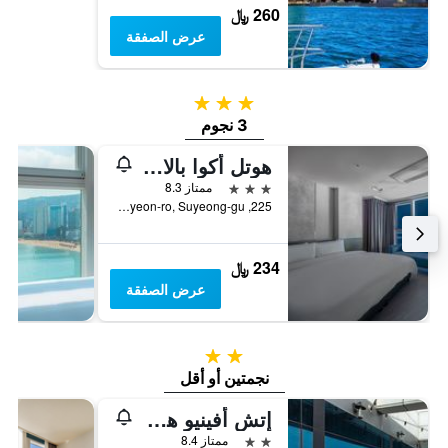
260 ﷼
عرض الصفقة
3 نجوم
3 نجوم
هوتل أكوا بالاس
3 نجوم
ممتاز 8.3
225, Gwanganhaebyeon-ro, Suyeong-gu, بوسان, كوريا الجنوبية
234 ﷼
عرض الصفقة
2 نجمتين
نجمتين أو أقل
إتش أفينيو هوتل جوانجالي
2 نجمتين
ممتاز 8.4