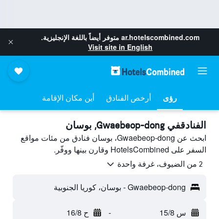
ar.hotelscombined.com
متوفر أيضاً باللغة الإنجليزية.
Visit site in English
رؤى
أرخص الفنادق
أين مكان الإقامة
الفنادقفي Gwaebeop-dong, بوسان
ابحث عن Gwaebeop-dong، بوسان فنادق من مئات مواقع
السفر على HotelsCombined وقارن بينها ووفّر.
2 من الضيوف، غرفة واحدة
Gwaebeop-dong - بوسان، كوريا الجنوبية
س 15/8
-
ح 16/8