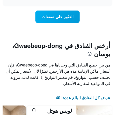
interactive
1
سعر
chart
محور
غرفة
Y
عند
العثور على صفقات
الذي
اقتراب
يعرض
تاريخ
متوسط
الإقامة
سعر
يتضمن
غرفة
المخطط
1
أرخص الفنادق في Gwaebeop-dong،
محور
بوسان
X
الذي
يعرض
من بين جميع الفنادق التي وجدناها في Gwaebeop-dong، فإن
عدد
أسعار أماكن الإقامة هذه هي الأرخص. نظرًا لأن الأسعار يمكن أن
الأيام
تختلف حسب التواريخ، قم بتغيير التواريخ إذا كانت لديك مرونة
قبل
الإقامة
في المواعيد لمقارنة الأسعار.
يتضمن
المخطط
التالي
عرض كل الفنادق البالغ عددها 40
1
محور
لويس هوتل
Y