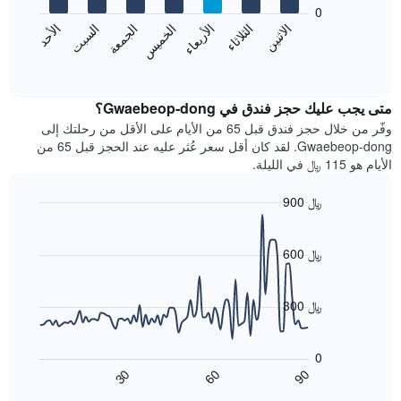
bars.
0
الشهور.
الاثنين
الثلاثاء
الأربعاء
الخميس
الجمعة
السبت
الأحد
يتضمن
يعرض
المخطط
المخطط
End
التالي
of
التالي
interactive
1
متوسط
chart
محور
سعر
متى يجب عليك حجز فندق في Gwaebeop-dong؟
Y
غرفة
وفّر من خلال حجز فندق قبل 65 من الأيام على الأقل من رحلتك إلى
الذي
كل
Gwaebeop-dong. لقد كان أقل سعر عُثر عليه عند الحجز قبل 65 من
يعرض
يوم
الأيام هو 115 ﷼ في الليلة.
متوسط
في
سعر
الأسبوع
900 ﷼
غرفة
يتضمن
Line
المخطط
Chart
graphic.
chart
1
with
600 ﷼
محور
90
X
data
الذي
points.
300 ﷼
يعرض
أيام
يعرض
الأسبوع.
المخطط
0
يتضمن
التالي
90
30
60
المخطط
كيفية
End
of
التالي
تغير