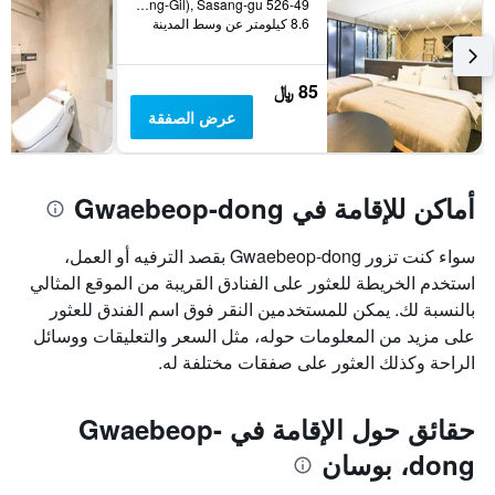
الذي
526-49 Gwaebeop-dong (14-7Sasang-Ro 211Beong-Gil), Sasang-gu, بوسان, كوريا الجنوبية
8.6 كيلومتر عن وسط المدينة
يعرض
متوسط
سعر
غرفة
85 ﷼
عرض الصفقة
أماكن للإقامة في Gwaebeop-dong
سواء كنت تزور Gwaebeop-dong بقصد الترفيه أو العمل،
استخدم الخريطة للعثور على الفنادق القريبة من الموقع المثالي
بالنسبة لك. يمكن للمستخدمين النقر فوق اسم الفندق للعثور
على مزيد من المعلومات حوله، مثل السعر والتعليقات ووسائل
الراحة وكذلك العثور على صفقات مختلفة له.
حقائق حول الإقامة في Gwaebeop-
dong، بوسان