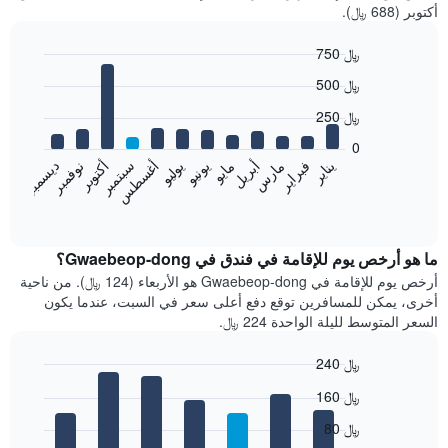
أكتوبر (688 ﷼).
750 ﷼
Bar
Chart
500 ﷼
graphic.
chart
with
250 ﷼
12
bars.
0
فبراير
مايو
أغسطس
نوفمبر
يناير
أبريل
يوليو
أكتوبر
مارس
يونيو
سبتمبر
ديسمبر
يعرض
المخطط
End
of
التالي
interactive
متوسط
chart
سعر
ما هو أرخص يوم للإقامة في فندق في Gwaebeop-dong؟
غرفة
أرخص يوم للإقامة في Gwaebeop-dong هو الأربعاء (124 ﷼). من ناحية
كل
أخرى، يمكن للمسافرين توقع دفع أعلى سعر في السبت، عندما يكون
شهر
السعر المتوسط لليلة الواحدة 224 ﷼.
يتضمن
المخطط
240 ﷼
1
Bar
محور
Chart
160 ﷼
graphic.
chart
X
with
الذي
80 ﷼
7
يعرض