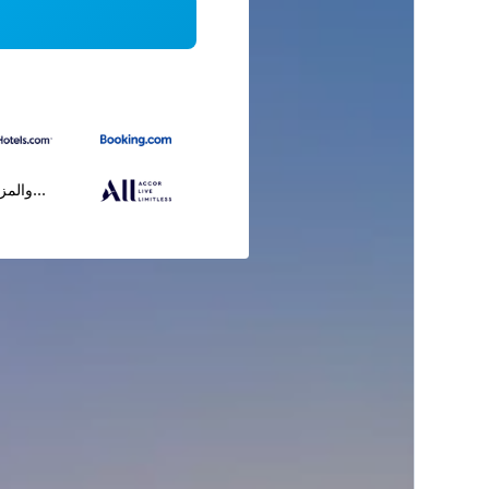
...والمز