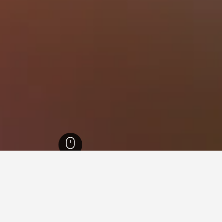
لينا
3,597
بيسينوفا
170
فنادقفي بيسينوفا