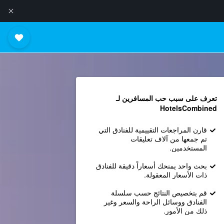
تعرف على سبب حب المسافرين لـ
HotelsCombined
قارن المراجعات التقييمية للفنادق التي
تم جمعها من آلاف تعليقات
المستخدمين.
بحث واحد يمنحك أسعاراً دقيقة للفنادق
ذات الأسعار المعقولة.
قم بتخصيص النتائج حسب سلسلة
الفنادق ووسائل الراحة والسعر وغير
ذلك من الأمور.