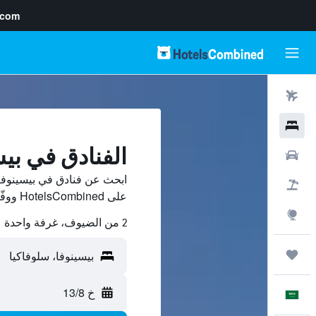
.com
رحلات طيران
فنادق
الفنادق في بيس
سيارات
ابحث عن فنادق في بيسينوفا 
حزم العروض
على HotelsCombined ووفّر.
استكشاف
2 من الضيوف، غرفة واحدة
رحلات
خ 13/8
العَرَبِيَّة