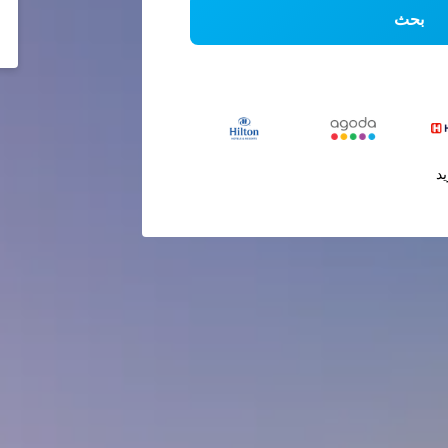
بحث
يد