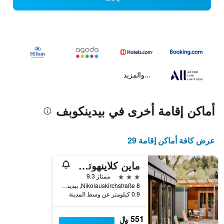
...والمزيد
أماكن إقامة أخرى في بيدينكوبف
عرض كافة أماكن إقامة 29
ماين كلاينهوتل بيدينكوبف
3 نجوم
ممتاز 9.3
Nikolauskirchstraße 8, بيدينكوبف, هسه, ألمانيا
0.9 كيلومتر عن وسط المدينة
551 ﷼