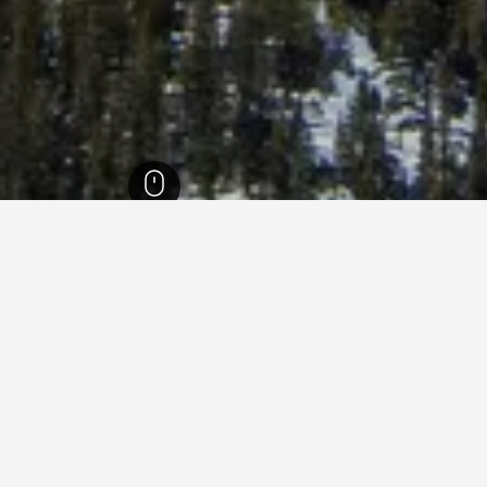
1,006,
مونتانا
9,235
بيغ سكي
1,139
بيغ سكي
1,101
إيجارات العطلات في بيغ سكي
طلات في بيغ سكي؟
ما المدة التي ينبغي عليك في
أرخص يوم للإقامة في بيغ سكي هو الأحد (999 ﷼). من ناحية أخرى، يمكن
احجز قبل 24 من الأيام