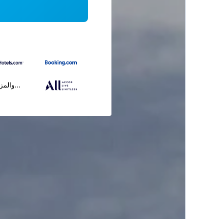
...والمز