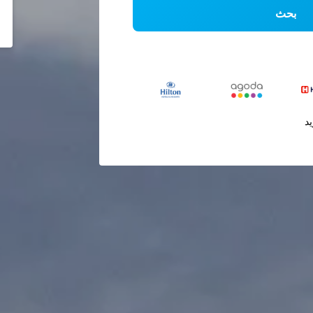
بحث
يد