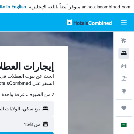
ar.hotelscombined.com
متوفر أيضاً باللغة الإنجليزية.
site in English
رحلات طيران
فنادق
إيجارات العط
سيارات
ابحث عن بيوت العطلات في ب
حزم العروض
السفر على HotelsCombined وقارن بينها ووفّر.
استكشاف
2 من الضيوف، غرفة واحدة
رحلات
بيغ سكي، الولايات الم
س 15/8
العَرَبِيَّة