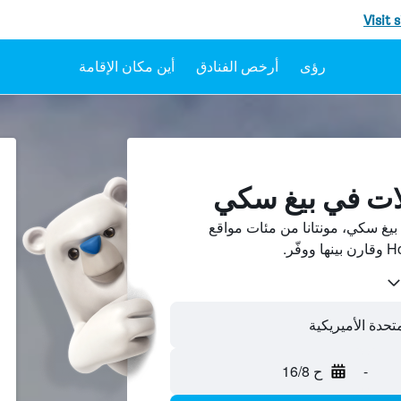
Visit 
رؤى
أرخص الفنادق
أين مكان الإقامة
لات في بيغ سكي
يغ سكي، مونتانا من مئات مواقع
تحدة الأميريكية
-
ح 16/8