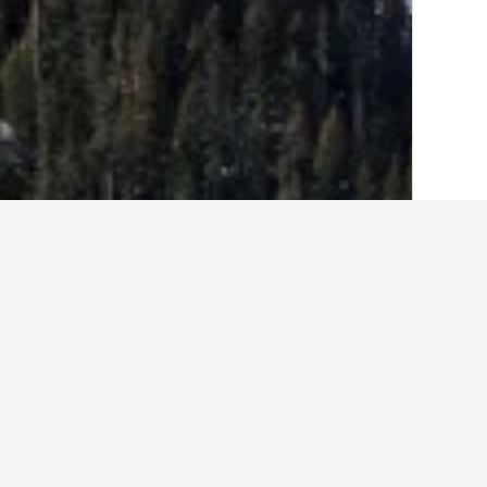
الصفحة الرئيسية
الولايات المتحدة الأميريكية
963
أفكار حول السفر ل
استخدم نصائحنا المستندة إلى بيانات HotelsCombined لمساعدتك في العثور على إيجار إجازتك القادمة في بيغ سكي.
ما هو أرخص يوم للإقامة في بيت ع