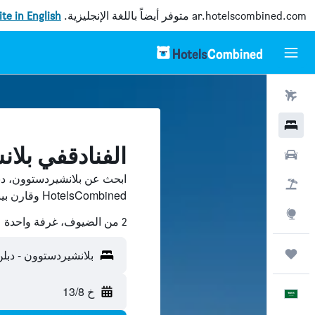
ar.hotelscombined.com
متوفر أيضاً باللغة الإنجليزية.
site in English
رحلات طيران
فنادق
الفنادقفي بلا
سيارات
ابحث عن بلانشيردستوون، دب
حزم العروض
HotelsCombined وقارن بينها ووفّر.
استكشاف
2 من الضيوف، غرفة واحدة
رحلات
بلانشيردستوون - دبلن،
خ 13/8
العَرَبِيَّة