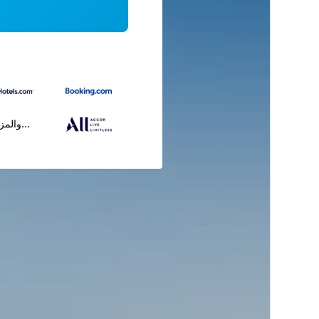
...والمز