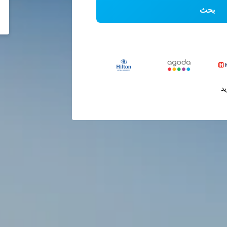
بحث
يد