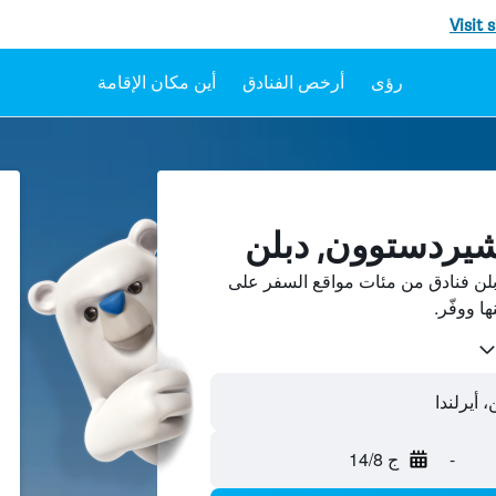
Visit 
رؤى
أرخص الفنادق
أين مكان الإقامة
نشيردستوون, دبلن
لن فنادق من مئات مواقع السفر على
 أيرلندا
-
ج 14/8