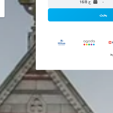
-
ح 16/8
بحث
يد