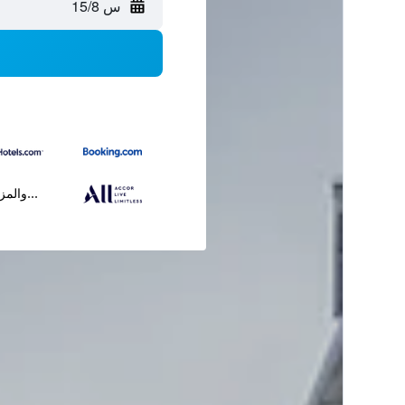
س 15/8
...والمز