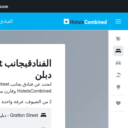
.com
رحلات طيران
فنادق
سيارات
دبلن
حزم العروض
استكشاف
HotelsCombined وقارن بينها ووفّر.
2 من الضيوف، غرفة واحدة
رحلات