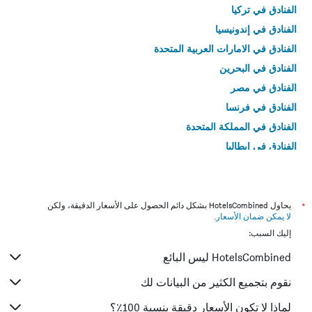
الفنادق في تركيا
الفنادق في إندونيسيا
الفنادق في الامارات العربية المتحدة
الفنادق في البحرين
الفنادق في مصر
الفنادق في فرنسا
الفنادق في المملكة المتحدة
الفنادق في إيطاليا
الفنادق في تايلاند
*
يحاول HotelsCombined بشكل دائم الحصول على الأسعار الدقيقة، ولكن
لا يمكن ضمان الأسعار
.
إليك السبب:
HotelsCombined ليس البائع
نقوم بتجميع الكثير من البيانات لك
لماذا لا تكون الأسعار دقيقة بنسبة 100٪؟