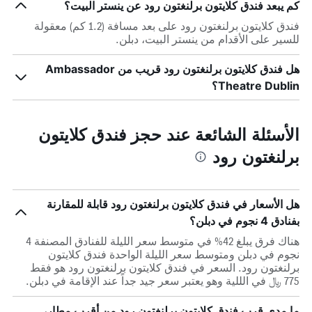
كم يبعد فندق كلايتون برلنغتون رود عن ينستر البيت؟
فندق كلايتون برلنغتون رود على بعد مسافة (1.2 كم) معقولة
للسير على الأقدام من ينستر البيت، دبلن.
هل فندق كلايتون برلنغتون رود قريب من Ambassador
Theatre Dublin؟
الأسئلة الشائعة عند حجز فندق كلايتون
برلنغتون رود
هل الأسعار في فندق كلايتون برلنغتون رود قابلة للمقارنة
بفنادق 4 نجوم في دبلن؟
هناك فرق يبلغ 42% في متوسط ​​سعر الليلة للفنادق المصنفة 4
نجوم في دبلن ومتوسط ​​سعر الليلة الواحدة فندق كلايتون
برلنغتون رود. السعر في فندق كلايتون برلنغتون رود هو فقط
775 ﷼ في الللية وهو يعتبر سعر جيد جداً عند الإقامة في دبلن.
ما مدى قرب فندق كلايتون برلنغتون رود من أقرب مطار،