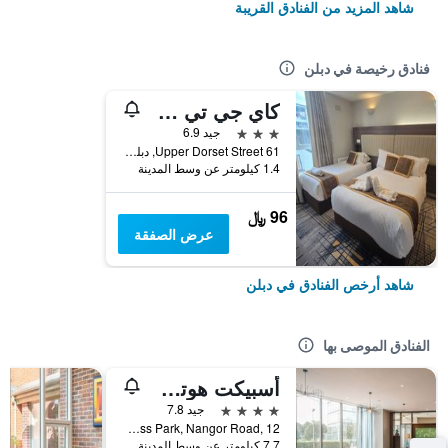
شاهد المزيد من الفنادق القريبة
فنادق رخيصة في دبلن
كاي جي تي هاوس
3 نجوم
جيد 6.9
61 Upper Dorset Street, دبلن, أيرلندا
1.4 كيلومتر عن وسط المدينة
96 ﷼
عرض الصفقة
شاهد أرخص الفنادق في دبلن
الفنادق الموصى بها
أسبيكت هوتل دوبلن بارك ويست
4 نجوم
جيد 7.8
Park West Business Park, Nangor Road, 12, دبلن, أيرلندا
7.7 كيلومتر عن وسط المدينة