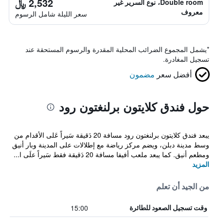
2,532 ﷼
Double room، نوع السرير غير
معروف
سعر الليلة شامل الرسوم
*
يشمل المجموع الضرائب المحلية المقدرة والرسوم المستحقة عند
تسجيل المغادرة.
أفضل سعر
مضمون
حول فندق كلايتون برلنغتون رود
يبعد فندق كلايتون برلنغتون رود مسافة 20 دَقيقة سَيراً عَلى الأقدام من
وسط مدينة دبلن، ويضم مركز رياضة مع إطلالات على المدينة وبار أنيق
ومطعم أنيق. كما يبعد ملعب أفيفا مسافة 20 دَقيقة فقط سَيراً علَى ا...
المزيد
من الجيد أن تعلم
15:00
وقت تسجيل الصعود للطائرة