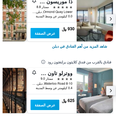
ذا موريسون دوبلين، كوريو كوليكشن باي هيلتون
5 نجوم
ممتاز 8.8
Ormond Quay Lower, دبلن, أيرلندا
0.0 كيلومتر عن وسط المدينة
930 ﷼
عرض الصفقة
شاهد المزيد من أهم الفنادق في دبلن
فنادق بالقرب من فندق كلايتون برلنغتون رود
ووترلو تاون هاوس آند سويتس
4 نجوم
ممتاز 9.0
8-10 Waterloo Road, دبلن, أيرلندا
0.4 كيلومتر عن وسط المدينة
625 ﷼
عرض الصفقة