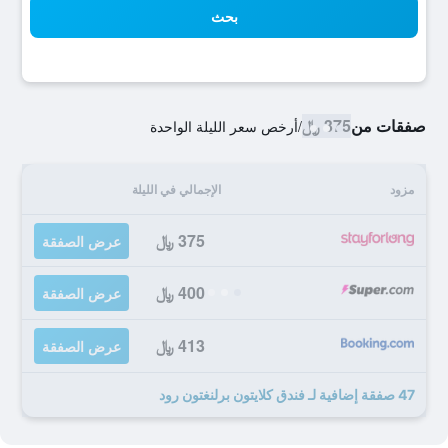
بحث
صفقات من
375 ﷼
/
أرخص سعر الليلة الواحدة
مزود
الإجمالي في الليلة
375 ﷼
عرض الصفقة
400 ﷼
عرض الصفقة
413 ﷼
عرض الصفقة
47 صفقة إضافية لـ فندق كلايتون برلنغتون رود