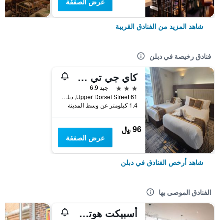
عرض الصفقة
شاهد المزيد من الفنادق القريبة
فنادق رخيصة في دبلن
كاي جي تي هاوس
3 نجوم
جيد 6.9
61 Upper Dorset Street, دبلن, أيرلندا
1.4 كيلومتر عن وسط المدينة
96 ﷼
عرض الصفقة
شاهد أرخص الفنادق في دبلن
الفنادق الموصى بها
أسبيكت هوتل دوبلن بارك ويست