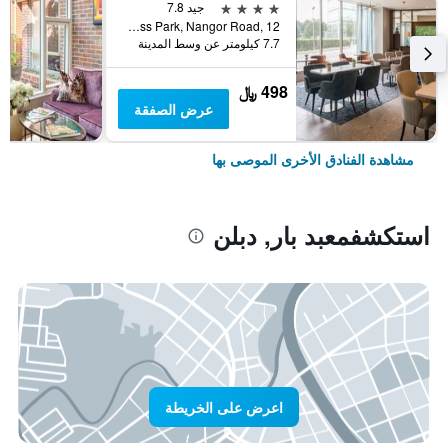
4 نجوم
جيد 7.8
Park West Business Park, Nangor Road, 12, دبلن, أيرلندا
7.7 كيلومتر عن وسط المدينة
498 ﷼
عرض الصفقة
مشاهدة الفنادق الأخرى الموصى بها
استكشفمعبد بار, دبلن
اعرض على الخريطة