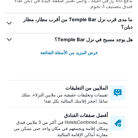
تدفع 833 ﷼في الليلة ، والتي تعتبر صفقة جيدة في دبلن لقاء
فندق بتصنيف 3-نجوم.
ما مدى قرب نزل Temple Bar من أقرب مطار، مطار
دبلن؟
هل يوجد مسبح في نزل Temple Bar؟
عرض المزيد من الأسئلة الشائعة
الملايين من التعليقات
تقييمات وتعليقات حقيقية من ملايين النزلاء، مثلك
تمامًا. احجز إقامتك المثالية بكل ثقة!
أفضل صفقات الفنادق
يبحث HotelsCombined في أكثر من 3 ملايين فندق
ومكان إقامة ويجمعهم في مكان واحد حتى تتمكن من
مقارنة أماكن الإقامة المثالية.