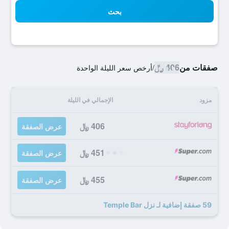
بحث
صفقات من
406 ﷼
/
أرخص سعر الليلة الواحدة
مزود
الإجمالي في الليلة
406 ﷼
عرض الصفقة
451 ﷼
عرض الصفقة
455 ﷼
عرض الصفقة
59 صفقة إضافية لـ نزل Temple Bar