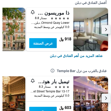
أفضل الفنادق في دبلن
ذا موريسون دوبلين، كوريو كوليكشن باي هيلتون
5 نجوم
ممتاز 8.8
Ormond Quay Lower, دبلن, أيرلندا
0.0 كيلومتر عن وسط المدينة
918 ﷼
عرض الصفقة
شاهد المزيد من أهم الفنادق في دبلن
فنادق بالقرب من نزل Temple Bar
تيمبل بار هوتل دوبلين باي ذا أنليميتد كوليكشن
4 نجوم
ممتاز 8.3
13-17 Fleet Street Temple Bar, دبلن, أيرلندا
0.0 كيلومتر عن وسط المدينة
603 ﷼