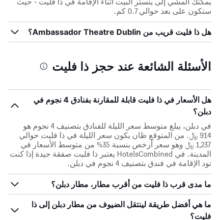
يمكنك المشي إلى ينستر البيت أثناء الإقامة في ذا فليت - حيث
ستكون على بعد حوالي 0.7 كم.
هل ذا فليت قريب من Ambassador Theatre Dublin؟
الأسئلة الشائعة عند حجز ذا فليت
هل الأسعار في ذا فليت قابلة للمقارنة بفنادق 4 نجوم في
دبلن؟
في دبلن، يبلغ متوسط ​​سعر الليلة للفنادق بتصنيف 4 نجوم هو
914 ﷼. من المتوقع ظان يكون سعر الليلة في ذا فليت حوالي
1,237 ﷼ وهو سعر أرخص بنسبة 35% من متوسط الأسعار في
المدينة. في HotelsCombined يعتبر ذا فليت صفقة جيدة إذا كنت
تود الإقامة في فندق بتصنيف 4 نجوم في دبلن.
ما مدى قرب ذا فليت من أقرب مطار، مطار دبلن؟
ما هي أفضل طريقة لينتقل الضيوف من مطار دبلن إلى ذا
فليت؟