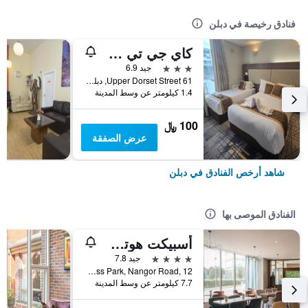
فنادق رخيصة في دبلن
كاي جي تي هاوس
3 نجوم
جيد 6.9
61 Upper Dorset Street, دبلن, أيرلندا
1.4 كيلومتر عن وسط المدينة
100 ﷼
عرض الصفقة
شاهد أرخص الفنادق في دبلن
الفنادق الموصى بها
أسبيكت هوتل دوبلن بارك ويست
4 نجوم
جيد 7.8
Park West Business Park, Nangor Road, 12, دبلن, أيرلندا
7.7 كيلومتر عن وسط المدينة