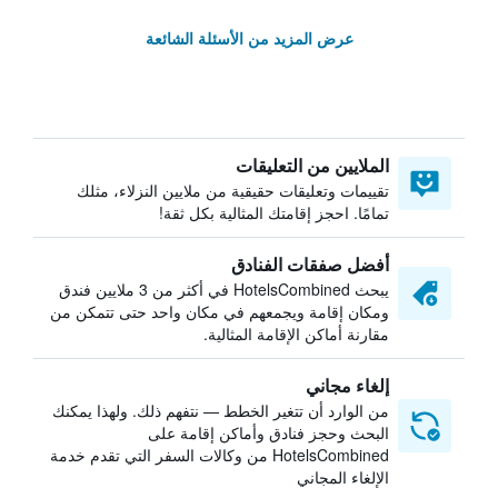
عرض المزيد من الأسئلة الشائعة
الملايين من التعليقات
تقييمات وتعليقات حقيقية من ملايين النزلاء، مثلك
تمامًا. احجز إقامتك المثالية بكل ثقة!
أفضل صفقات الفنادق
يبحث HotelsCombined في أكثر من 3 ملايين فندق
ومكان إقامة ويجمعهم في مكان واحد حتى تتمكن من
مقارنة أماكن الإقامة المثالية.
إلغاء مجاني
من الوارد أن تتغير الخطط — نتفهم ذلك. ولهذا يمكنك
البحث وحجز فنادق وأماكن إقامة على
HotelsCombined من وكالات السفر التي تقدم خدمة
الإلغاء المجاني