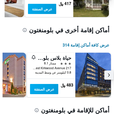
417 ﷼
عرض الصفقة
أماكن إقامة أخرى في بلومنغتون
عرض كافة أماكن إقامة 314
حياة بلاس بلومينجتون
3 نجوم
ممتاز 8.1
217 West Kirkwood Avenue, بلومنغتون, IN, الولايات المتحدة الأميريكية
0.8 كيلومتر عن وسط المدينة
483 ﷼
عرض الصفقة
أماكن للإقامة في بلومنغتون