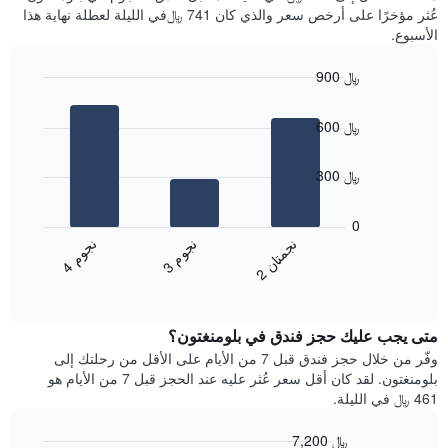
سعر
آخر
عُثر مؤخرًا على أرخص سعر والذي كان 741 ﷼في الليلة لعطلة نهاية هذا
غرفة
3
الأسبوع.
أيام
مع
900 ﷼
التصنيف
Bar
حسب
Chart
graphic.
chart
النجوم
600 ﷼
with
يتضمن
3
المخطط
bars.
300 ﷼
1
محور
يعرض
X
المخطط
0
التي
التالي
ن
م
ن
ن
ن
م
تعرض
متوسط
3
ج
و
4
ج
و
2
ج
م
ت
ا
فئات
End
سعر
of
الفنادق
الغرفة
interactive
بالنجوم.
خلال
chart
يتضمن
متى يجب عليك حجز فندق في بلومنغتون؟
عطلة
المخطط
نهاية
وفّر من خلال حجز فندق قبل 7 من الأيام على الأقل من رحلتك إلى
1
هذا
بلومنغتون. لقد كان أقل سعر عُثر عليه عند الحجز قبل 7 من الأيام هو
محور
الأسبوع
461 ﷼ في الليلة.
Y
الذي
الذي
عُثر
7,200 ﷼
يعرض