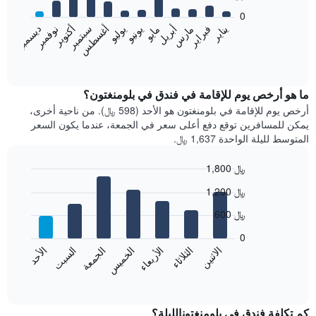
bars.
0
فبراير
مايو
أغسطس
نوفمبر
يناير
أبريل
يوليو
أكتوبر
مارس
يونيو
سبتمبر
ديسمبر
يعرض
المخطط
End
of
التالي
interactive
متوسط
chart
سعر
ما هو أرخص يوم للإقامة في فندق في بلومنغتون؟
غرفة
أرخص يوم للإقامة في بلومنغتون هو الأحد (598 ﷼). من ناحية أخرى،
كل
يمكن للمسافرين توقع دفع أعلى سعر في الجمعة، عندما يكون السعر
شهر
المتوسط لليلة الواحدة 1,637 ﷼.
يتضمن
المخطط
1,800 ﷼
1
Bar
محور
Chart
1,200 ﷼
graphic.
chart
X
with
الذي
600 ﷼
7
يعرض
bars.
0
الشهور.
الاثنين
الخميس
الأحد
الأربعاء
السبت
الثلاثاء
الجمعة
يتضمن
يعرض
المخطط
المخطط
End
التالي
of
التالي
interactive
1
متوسط
chart
محور
سعر
كم تكلفة فندق في بلومنغتونالليلة؟