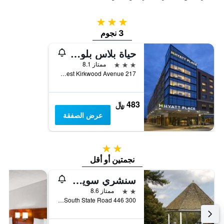
3 نجوم
3 نجوم
حياة بلاس بلومينجتون
3 نجوم
ممتاز 8.1
217 West Kirkwood Avenue, بلومنغتون, IN, الولايات المتحدة الأميريكية
483 ﷼
عرض الصفقة
2 نجمتين
نجمتين أو أقل
سنشري سويتس هوتل
2 نجمتين
ممتاز 8.6
300 South State Road 446, بلومنغتون, IN, الولايات المتحدة الأميريكية