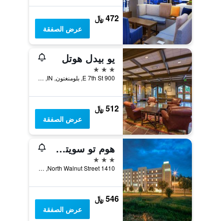
472 ﷼
عرض الصفقة
يو بيدل هوتل
3 نجوم
900 E 7th St, بلومنغتون, IN, الولايات المتحدة الأميريكية
512 ﷼
عرض الصفقة
هوم تو سويتس باي هيلتون بلومينجتن
3 نجوم
1410 North Walnut Street, بلومنغتون, IN, الولايات المتحدة الأميريكية
546 ﷼
عرض الصفقة