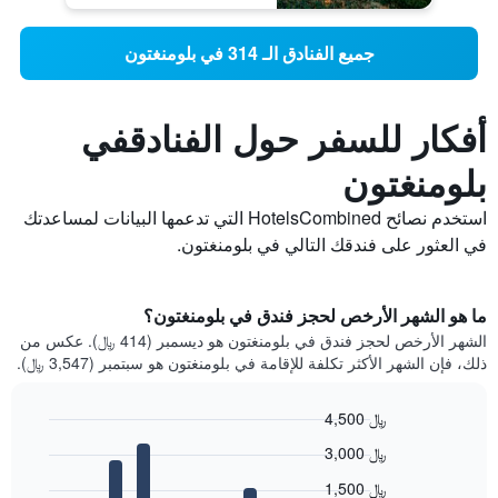
جميع الفنادق الـ 314 في بلومنغتون
أفكار للسفر حول الفنادقفي
بلومنغتون
استخدم نصائح HotelsCombined التي تدعمها البيانات لمساعدتك
في العثور على فندقك التالي في بلومنغتون.
ما هو الشهر الأرخص لحجز فندق في بلومنغتون؟
الشهر الأرخص لحجز فندق في بلومنغتون هو ديسمبر (414 ﷼). عكس من
ذلك، فإن الشهر الأكثر تكلفة للإقامة في بلومنغتون هو سبتمبر (3,547 ﷼).
4,500 ﷼
Bar
Chart
3,000 ﷼
graphic.
chart
with
1,500 ﷼
12