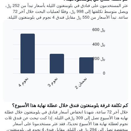
Y
غرفة
عثر المستخدمون على فنادق في بلومنغتون الليلة بأسعار تبدأ من 252 ﷼،
الذي
كل
ويصل متوسط تكلفتها إلى 998 ﷼، وفقًا لعمليات البحث خلال آخر 72
يعرض
يوم
ساعة. تبدأ الأسعار من 550 ﷼ مقابل فندق 4 نجوم في بلومنغتون الليلة.
متوسط
في
سعر
الأسبوع
600 ﷼
غرفة
يتضمن
Bar
المخطط
Chart
graphic.
chart
1
400 ﷼
with
محور
3
X
bars.
200 ﷼
الذي
يعرض
يعرض
أيام
المخطط
0
الأسبوع.
التالي
ن
م
ن
ن
ن
م
يتضمن
متوسط
3
ج
و
4
ج
و
2
ج
م
ت
ا
المخطط
End
سعر
of
التالي
الغرفة
interactive
1
هذه
chart
محور
كم تكلفة غرفة بلومنغتون فندق خلال عطلة نهاية هذا الأسبوع؟
الليلة
Y
الذي
خلال آخر 72 ساعة، شهدنا انخفاض أسعار فنادق في بلومنغتون خلال عطلة
الذي
عُثر
نهاية هذا الأسبوع تصل إلى 309 ﷼في الليلة. إذا كنت تبحث عن فندق ثلاث
يعرض
عليه
نجوم لعطلة نهاية هذا الأسبوع تحديدًا، فقد عثر مستخدمونا على أسعار
متوسط
خلال
منخفضة تصل إلى 294 ﷼ في الليلة. مقابل فندق 4 نجوم في بلومنغتون،