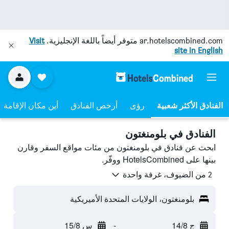
ar.hotelscombined.com
متوفر أيضاً باللغة الإنجليزية.
Visit
site in English
رؤى
أرخص الفنادق
أين مكان الإقامة
الفنادق في بلومنغتون
ابحث عن فنادق في بلومنغتون من مئات مواقع السفر وقارن
بينها على HotelsCombined ووفّر.
2 من الضيوف، غرفة واحدة
بلومنغتون، الولايات المتحدة الأميريكية
ج 14/8
-
س 15/8