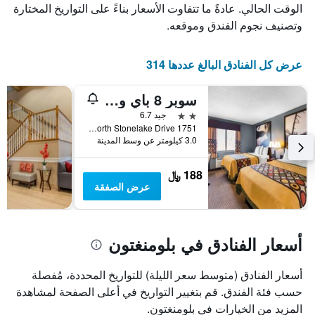
الذي
يعرض
الوقت الحالي. عادةً ما تتفاوت الأسعار بناءً على التواريخ المختارة
عدد
يعرض
وتصنيف نجوم الفندق وموقعه.
الأيام
متوسط
قبل
سعر
غرفة
الإقامة
عرض كل الفنادق البالغ عددها 314
في
يتضمن
عطلة
المخطط
سوبر 8 باي ويندام بلومينجتون يونيفيرسيتي أريا
نهاية
التالي
1
هذا
2 نجمتين
جيد 6.7
محور
الأسبوع
1751 North Stonelake Drive, بلومنغتون, IN, الولايات المتحدة الأميريكية
Y
خلال
3.0 كيلومتر عن وسط المدينة
آخر
الذي
3
يعرض
188 ﷼
أيام
متوسط
عرض الصفقة
سعر
غرفة
أسعار الفنادق في بلومنغتون
أسعار الفنادق (متوسط سعر الليلة) للتواريخ المحددة، مُفصلة
حسب فئة الفندق. قم بتغيير التواريخ في أعلى الصفحة لمشاهدة
المزيد من الخيارات في بلومنغتون.