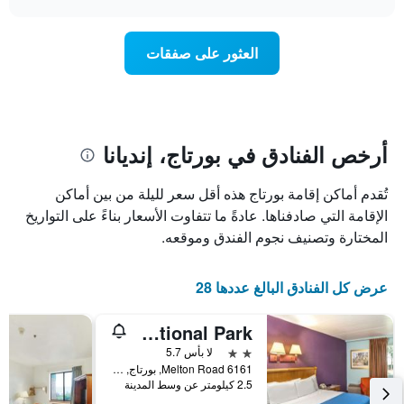
1
سعر
chart
محور
غرفة
Y
عند
العثور على صفقات
الذي
اقتراب
يعرض
تاريخ
متوسط
الإقامة
سعر
يتضمن
غرفة
المخطط
1
أرخص الفنادق في بورتاج، إنديانا
محور
X
تُقدم أماكن إقامة بورتاج هذه أقل سعر لليلة من بين أماكن
الذي
يعرض
الإقامة التي صادفناها. عادةً ما تتفاوت الأسعار بناءً على التواريخ
عدد
المختارة وتصنيف نجوم الفندق وموقعه.
الأيام
قبل
الإقامة
عرض كل الفنادق البالغ عددها 28
يتضمن
المخطط
Days Inn by Wyndham Portage/Indiana Dunes National Park
التالي
1
2 نجمتين
لا بأس 5.7
محور
6161 Melton Road, بورتاج, IN, الولايات المتحدة الأميريكية
Y
2.5 كيلومتر عن وسط المدينة
الذي