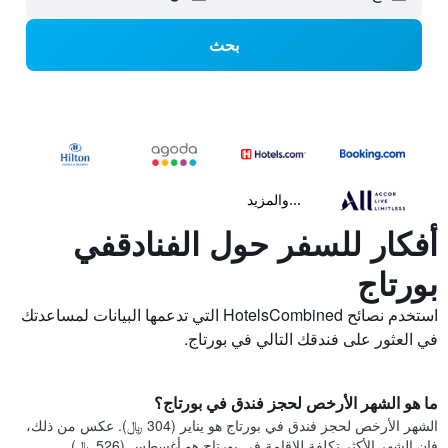
بحث
...والمزيد
أفكار للسفر حول الفنادقفي
بورتاج
استخدم نصائح HotelsCombined التي تدعمها البيانات لمساعدتك
في العثور على فندقك التالي في بورتاج.
ما هو الشهر الأرخص لحجز فندق في بورتاج؟
الشهر الأرخص لحجز فندق في بورتاج هو يناير (304 ﷼). عكس من ذلك،
فإن الشهر الأكثر تكلفة للإقامة في بورتاج هو أغسطس (526 ﷼).