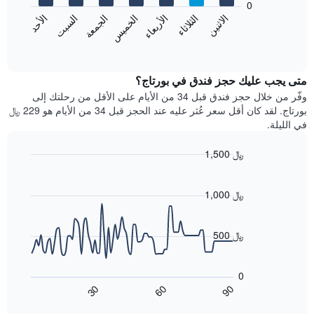
0
الشهور.
الاثنين
الثلاثاء
الأربعاء
الخميس
الجمعة
السبت
الأحد
يتضمن
يعرض
المخطط
المخطط
End
التالي
of
التالي
interactive
1
متوسط
chart
محور
سعر
متى يجب عليك حجز فندق في بورتاج؟
Y
غرفة
وفّر من خلال حجز فندق قبل 34 من الأيام على الأقل من رحلتك إلى
الذي
كل
بورتاج. لقد كان أقل سعر عُثر عليه عند الحجز قبل 34 من الأيام هو 229 ﷼
يعرض
يوم
في الليلة.
متوسط
في
سعر
الأسبوع
1,500 ﷼
غرفة
يتضمن
Line
المخطط
Chart
graphic.
chart
1
with
1,000 ﷼
محور
90
X
data
الذي
points.
500 ﷼
يعرض
أيام
يعرض
الأسبوع.
المخطط
0
يتضمن
التالي
60
90
30
المخطط
كيفية
End
of
التالي
تغير
interactive