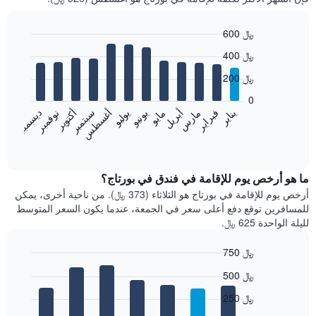
600 ﷼
Bar
Chart
400 ﷼
graphic.
chart
with
200 ﷼
12
bars.
0
فبراير
مايو
أغسطس
نوفمبر
يناير
أبريل
يوليو
أكتوبر
مارس
يونيو
سبتمبر
ديسمبر
يعرض
المخطط
End
of
التالي
interactive
متوسط
chart
سعر
ما هو أرخص يوم للإقامة في فندق في بورتاج؟
غرفة
أرخص يوم للإقامة في بورتاج هو الثلاثاء (373 ﷼). من ناحية أخرى، يمكن
كل
للمسافرين توقع دفع أعلى سعر في الجمعة، عندما يكون السعر المتوسط
شهر
لليلة الواحدة 625 ﷼.
يتضمن
المخطط
750 ﷼
1
Bar
محور
Chart
500 ﷼
graphic.
chart
X
with
الذي
250 ﷼
7
يعرض
bars.