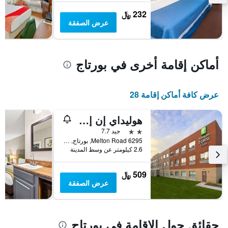
يعرض
232 ﷼
متوسط
عرض الصفقة
سعر
غرفة
أماكن إقامة أخرى في بورتاج
عرض كافة أماكن إقامة 28
هوليداي إن إكسبرس آند سويتس بورتيدج باي آيتش جي
2 نجمتين
جيد 7.7
6295 Melton Road, بورتاج, IN, الولايات المتحدة الأميريكية
2.6 كيلومتر عن وسط المدينة
509 ﷼
عرض الصفقة
حقائق حول الإقامة في بورتاج