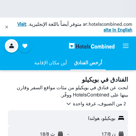
ar.hotelscombined.com
متوفر أيضاً باللغة الإنجليزية.
Visit
site in English
أرخص الفنادق
أين مكان الإقامة
الفنادق في بويكيلو
ابحث عن فنادق في بويكيلو من مئات مواقع السفر وقارن
بينها على HotelsCombined ووفّر.
2 من الضيوف، غرفة واحدة
بويكيلو، هولندا
ن 17/8
-
ث 18/8