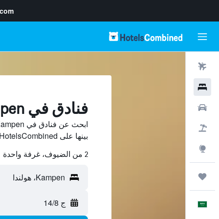
.com
رحلات طيران
فنادق
فنادق في Kampen، هولندا
سيارات
حزم العروض
بينها على HotelsCombined ووفّر.
استكشاف
2 من الضيوف، غرفة واحدة
رحلات
ج 14/8
العَرَبِيَّة