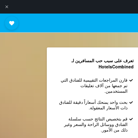
تعرف على سبب حب المسافرين لـ
HotelsCombined
قارن المراجعات التقييمية للفنادق التي
تم جمعها من آلاف تعليقات
المستخدمين.
بحث واحد يمنحك أسعاراً دقيقة للفنادق
ذات الأسعار المعقولة.
قم بتخصيص النتائج حسب سلسلة
الفنادق ووسائل الراحة والسعر وغير
ذلك من الأمور.