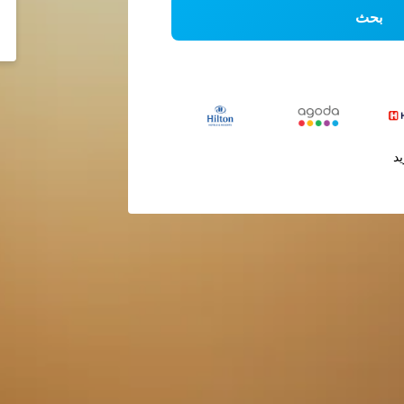
بحث
يد