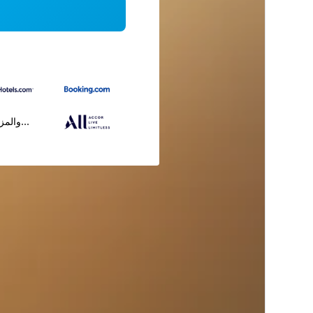
...والمز