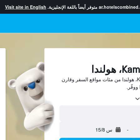
ar.hotelscombined
متوفر أيضاً باللغة الإنجليزية.
Visit site in English
ابحث عن فنادق في Kampen، هولندا من مئات مواقع السفر وقارن
-
س 15/8