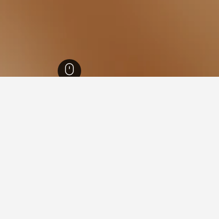
5
أوفريسل
Ecostay de IJsvo