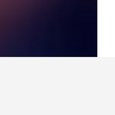
الصفحة الرئيسية
ألمانيا
303,533
بافاريا
85
حقائق حول الإقامة