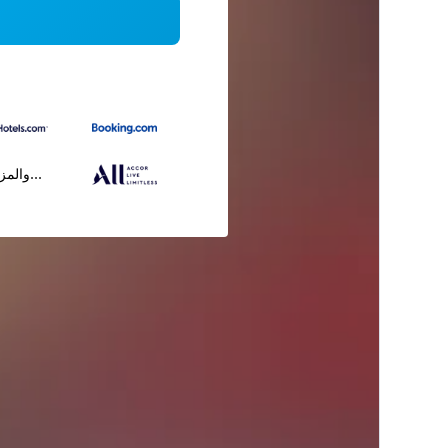
...والمز