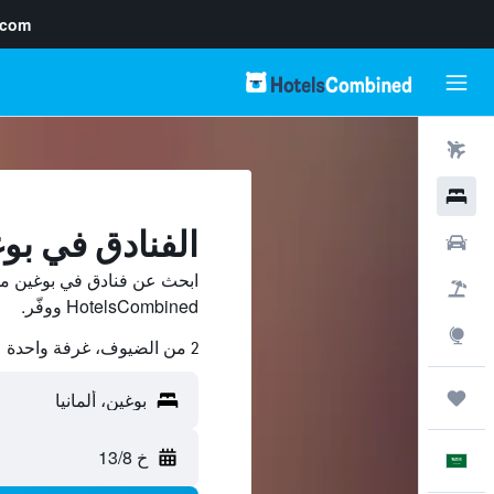
.com
رحلات طيران
فنادق
الفنادق في بو
سيارات
ابحث عن فنادق في بوغين من
حزم العروض
HotelsCombined ووفّر.
استكشاف
2 من الضيوف، غرفة واحدة
رحلات
خ 13/8
العَرَبِيَّة