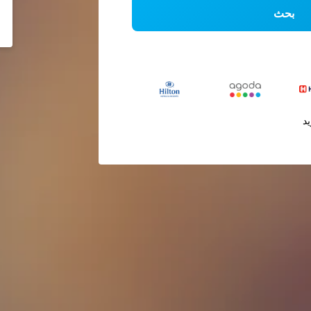
بحث
يد