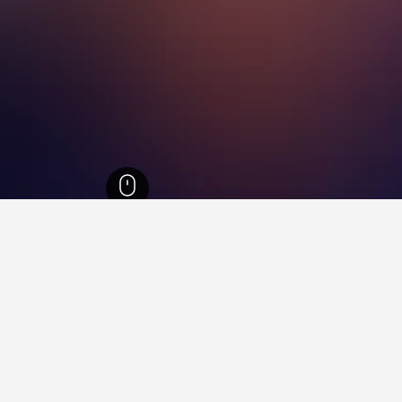
43,0
بوغين
12
 في بوغين