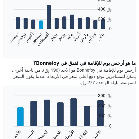
Bar
Chart
400 ﷼
graphic.
chart
with
200 ﷼
12
bars.
0
نوفمبر
فبراير
مايو
أغسطس
يناير
أبريل
يوليو
أكتوبر
مارس
يونيو
سبتمبر
ديسمبر
يعرض
المخطط
End
of
التالي
interactive
متوسط
chart
سعر
ما هو أرخص يوم للإقامة في فندق في Bonnefoy؟
غرفة
أرخص يوم للإقامة في Bonnefoy هو الأحد (190 ﷼). من ناحية أخرى،
كل
يمكن للمسافرين توقع دفع أعلى سعر في الأربعاء، عندما يكون السعر
شهر
المتوسط لليلة الواحدة 277 ﷼.
يتضمن
المخطط
300 ﷼
1
Bar
محور
Chart
200 ﷼
graphic.
chart
X
with
الذي
100 ﷼
7
يعرض
bars.
0
الشهور.
الاثنين
الثلاثاء
الأربعاء
الخميس
الجمعة
السبت
الأحد
يتضمن
يعرض
المخطط