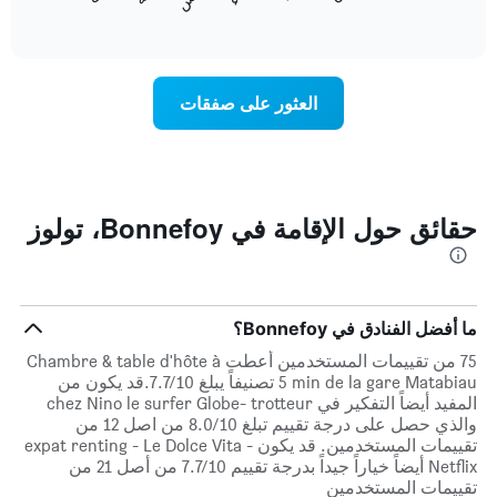
المخطط
End
التالي
of
التالي
interactive
1
متوسط
chart
محور
سعر
Y
غرفة
العثور على صفقات
الذي
كل
يعرض
يوم
متوسط
في
سعر
الأسبوع
غرفة
يتضمن
المخطط
حقائق حول الإقامة في Bonnefoy، تولوز
1
محور
X
الذي
يعرض
ما أفضل الفنادق في Bonnefoy؟
أيام
75 من تقييمات المستخدمين أعطت Chambre & table d'hôte à
الأسبوع.
5 min de la gare Matabiau تصنيفاً يبلغ 7.7/10.قد يكون من
يتضمن
المفيد أيضاً التفكير في chez Nino le surfer Globe- trotteur
المخطط
والذي حصل على درجة تقييم تبلغ 8.0/10 من اصل 12 من
التالي
تقييمات المستخدمين. قد يكون expat renting - Le Dolce Vita -
1
Netflix أيضاً خياراً جيداً بدرجة تقييم 7.7/10 من أصل 21 من
محور
تقييمات المستخدمين
Y