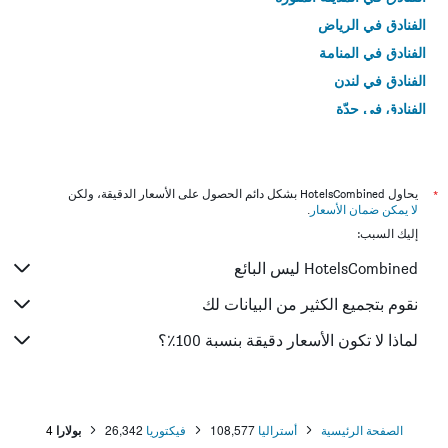
الفنادق في الرياض
الفنادق في المنامة
الفنادق في لندن
الفنادق في جدّة
الفنادق في القاهرة
*
يحاول HotelsCombined بشكل دائم الحصول على الأسعار الدقيقة، ولكن
لا يمكن ضمان الأسعار
.
إليك السبب:
HotelsCombined ليس البائع
نقوم بتجميع الكثير من البيانات لك
لماذا لا تكون الأسعار دقيقة بنسبة 100٪؟
الصفحة الرئيسية
أستراليا
108,577
فيكتوريا
26,342
بولارا
4