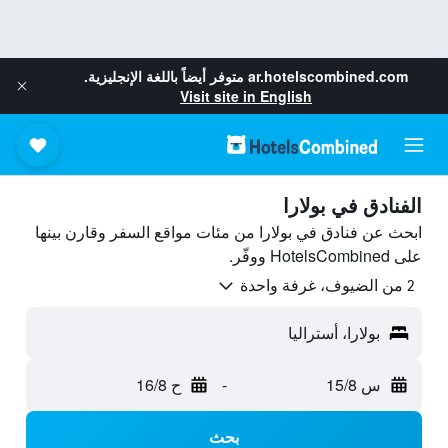
ar.hotelscombined.com
متوفر أيضاً باللغة الإنجليزية.
Visit site in English
الفنادق في بولارا
ابحث عن فنادق في بولارا من مئات مواقع السفر وقارن بينها
على HotelsCombined ووفّر.
2 من الضيوف، غرفة واحدة
بولارا، أستراليا
س 15/8
-
ح 16/8
بحث