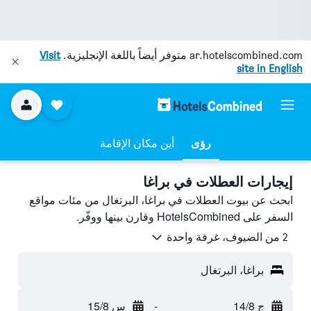
ar.hotelscombined.com
متوفر أيضاً باللغة الإنجليزية.
Visit
site in English
رؤى
أين مكان الإقامة
إيجارات العطلات في براغا
ابحث عن بيوت العطلات في براغا، البرتغال من مئات مواقع
السفر على HotelsCombined وقارن بينها ووفّر.
2 من الضيوف، غرفة واحدة
براغا، البرتغال
ج 14/8
-
س 15/8