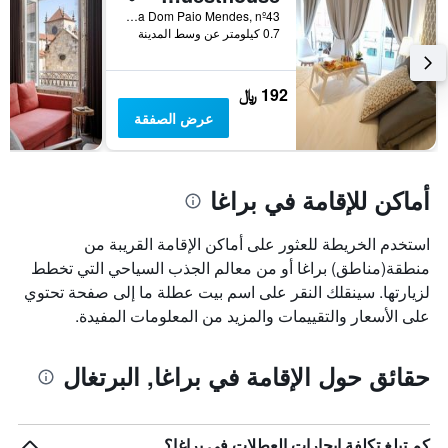
قبل
Rua Dom Paio Mendes, nº43, براغا, محافظة براغا, البرتغال
الإقامة
0.7 كيلومتر عن وسط المدينة
يتضمن
المخطط
التالي
192 ﷼
1
عرض الصفقة
محور
Y
الذي
يعرض
أماكن للإقامة في براغا
متوسط
سعر
غرفة
استخدم الخريطة للعثور على أماكن الإقامة القريبة من
منطقة(مناطق) براغا أو من معالم الجذب السياحي التي تخطط
لزيارتها. سينقلك النقر على اسم بيت عطلة ما إلى صفحة تحتوي
على الأسعار والتقييمات والمزيد من المعلومات المفيدة.
حقائق حول الإقامة في براغا, البرتغال
كم تبلغ تكلفة إيجارات العطلات في براغا؟