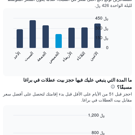
لليلة الواحدة 426 ﷼.
450 ﷼
Bar
Chart
300 ﷼
graphic.
chart
with
150 ﷼
7
bars.
0
الاثنين
الثلاثاء
الأربعاء
الخميس
الجمعة
السبت
الأحد
يعرض
المخطط
End
of
التالي
interactive
متوسط
chart
سعر
ما المدة التي ينبغي عليك فيها حجز بيت عطلات في براغا
غرفة
مسبقًا؟
كل
احجز قبل 51 من الأيام على الأقل قبل بدء إقامتك لتحصل على أفضل سعر
يوم
مقابل بيت العطلات في براغا.
في
الأسبوع
يتضمن
1,200 ﷼
المخطط
Line
Chart
1
graphic.
chart
محور
with
800 ﷼