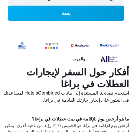
بحث
...والمزيد
أفكار حول السفر لإيجارات
العطلات في براغا
استخدم نصائحنا المستندة إلى بيانات HotelsCombined لمساعدتك
في العثور على إيجار إجازتك القادمة في براغا.
ما هو أرخص يوم للإقامة في بيت عطلات في براغا؟
أرخص يوم للإقامة في براغا هو الخميس (217 ﷼). من ناحية أخرى، يمكن
للمسافرين توقع دفع أعلى سعر في السبت، عندما يكون السعر المتوسط