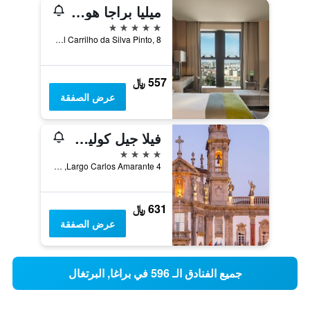
ميليا براجا هوتل آند سبا
5 نجوم
Av. General Carrilho da Silva Pinto, 8, براغا, محافظة براغا, البرتغال
557 ﷼
عرض الصفقة
فيلا جيل كوليكشن براجا هوتل
4 نجوم
Largo Carlos Amarante 4, براغا, محافظة براغا, البرتغال
631 ﷼
عرض الصفقة
جميع الفنادق الـ 596 في براغا, البرتغال