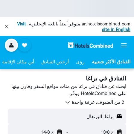
ar.hotelscombined.com
متوفر أيضاً باللغة الإنجليزية.
Visit
site in English
رؤى
أرخص الفنادق
أين مكان الإقامة
الفنادق في براغا
ابحث عن فنادق في براغا من مئات مواقع السفر وقارن بينها
على HotelsCombined ووفّر.
2 من الضيوف، غرفة واحدة
براغا، البرتغال
خ 13/8
-
ج 14/8