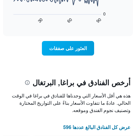
الذي
حسب
يعرض
عُثر
النجوم
المخطط
0
عليه
التالي
يتضمن
60
90
30
خلال
كيفية
المخطط
End
آخر
of
1
تغير
interactive
3
سعر
محور
chart
أيام
X
غرفة
عند
الذي
العثور على صفقات
يعرض
اقتراب
تاريخ
فئات
الإقامة
الفنادق
يتضمن
بالنجوم.
يتضمن
المخطط
1
المخطط
أرخص الفنادق في براغا, البرتغال
1
محور
X
محور
هذه هي أقل الأسعار التي وجدناها للفنادق في براغا في الوقت
Y
الذي
الذي
يعرض
الحالي. عادةً ما تتفاوت الأسعار بناءً على التواريخ المختارة
عدد
يعرض
وتصنيف نجوم الفندق وموقعه.
الأيام
متوسط
قبل
سعر
غرفة
الإقامة
عرض كل الفنادق البالغ عددها 596
في
يتضمن