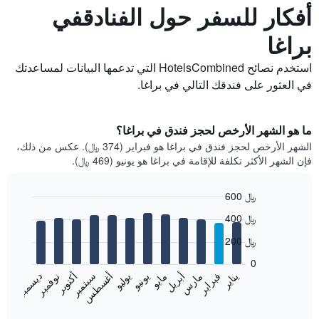
أفكار للسفر حول الفنادقفي
براغا
استخدم نصائح HotelsCombined التي تدعمها البيانات لمساعدتك
في العثور على فندقك التالي في براغا.
ما هو الشهر الأرخص لحجز فندق في براغا؟
الشهر الأرخص لحجز فندق في براغا هو فبراير (374 ﷼). عكس من ذلك،
فإن الشهر الأكثر تكلفة للإقامة في براغا هو يونيو (469 ﷼).
600 ﷼
Bar
Chart
400 ﷼
graphic.
chart
with
200 ﷼
12
bars.
0
فبراير
مايو
أغسطس
نوفمبر
يناير
أبريل
يوليو
أكتوبر
مارس
يونيو
سبتمبر
ديسمبر
يعرض
المخطط
End
of
التالي
interactive