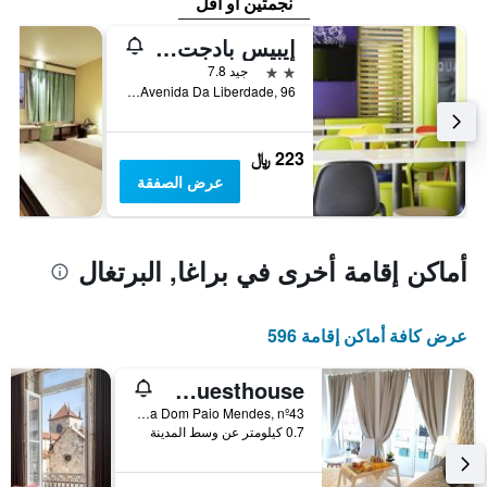
نجمتين أو أقل
إيبيس بادجت براجا سنترو
2 نجمتين
جيد 7.8
Avenida Da Liberdade, 96, براغا, محافظة براغا, البرتغال
223 ﷼
عرض الصفقة
أماكن إقامة أخرى في براغا, البرتغال
عرض كافة أماكن إقامة 596
Sé Guesthouse
Rua Dom Paio Mendes, nº43, براغا, محافظة براغا, البرتغال
0.7 كيلومتر عن وسط المدينة