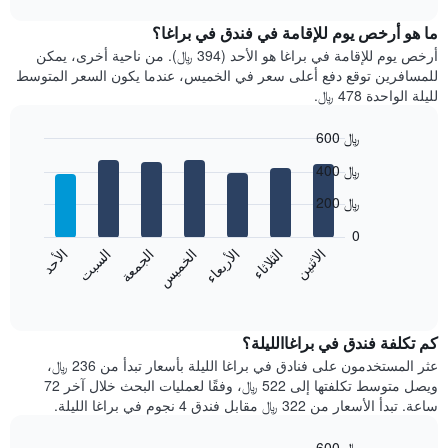
متوسط
chart
سعر
ما هو أرخص يوم للإقامة في فندق في براغا؟
غرفة
أرخص يوم للإقامة في براغا هو الأحد (394 ﷼). من ناحية أخرى، يمكن
كل
للمسافرين توقع دفع أعلى سعر في الخميس، عندما يكون السعر المتوسط
شهر
لليلة الواحدة 478 ﷼.
يتضمن
المخطط
600 ﷼
1
Bar
محور
Chart
400 ﷼
graphic.
chart
X
with
الذي
200 ﷼
7
يعرض
bars.
0
الشهور.
الاثنين
الثلاثاء
الأربعاء
الخميس
الجمعة
السبت
الأحد
يتضمن
يعرض
المخطط
المخطط
End
التالي
of
التالي
interactive
1
متوسط
chart
محور
سعر
كم تكلفة فندق في براغاالليلة؟
Y
غرفة
عثر المستخدمون على فنادق في براغا الليلة بأسعار تبدأ من 236 ﷼،
الذي
كل
ويصل متوسط تكلفتها إلى 522 ﷼، وفقًا لعمليات البحث خلال آخر 72
يعرض
يوم
ساعة. تبدأ الأسعار من 322 ﷼ مقابل فندق 4 نجوم في براغا الليلة.
متوسط
في
سعر
الأسبوع
600 ﷼
غرفة