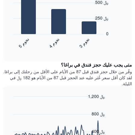
حسب
500 ﷼
with
النجوم
3
يتضمن
bars.
المخطط
250 ﷼
1
يعرض
محور
المخطط
0
X
التالي
ن
م
ن
م
ن
م
التي
متوسط
4
ج
و
3
ج
و
5
ج
و
تعرض
End
سعر
of
فئات
الغرفة
interactive
الفنادق
خلال
chart
بالنجوم.
متى يجب عليك حجز فندق في براغا؟
عطلة
يتضمن
نهاية
وفّر من خلال حجز فندق قبل 87 من الأيام على الأقل من رحلتك إلى براغا.
المخطط
هذا
لقد كان أقل سعر عُثر عليه عند الحجز قبل 87 من الأيام هو 182 ﷼ في
1
الأسبوع
الليلة.
محور
الذي
Y
عُثر
1,200 ﷼
الذي
عليه
يعرض
Line
Chart
خلال
graphic.
chart
متوسط
آخر
with
800 ﷼
سعر
3
90
الغرفة
أيام
data
هذه
points.
مع
400 ﷼
الليلة
التصنيف