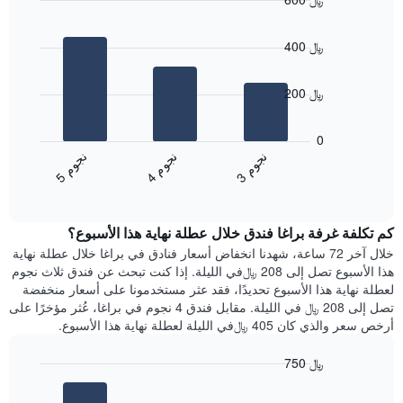
يتضمن
Bar
المخطط
Chart
graphic.
chart
1
400 ﷼
with
محور
3
X
bars.
الذي
200 ﷼
يعرض
يعرض
أيام
المخطط
0
الأسبوع.
التالي
ن
م
ن
م
ن
م
يتضمن
متوسط
4
ج
و
3
ج
و
5
ج
و
المخطط
End
سعر
of
التالي
الغرفة
interactive
1
هذه
chart
محور
كم تكلفة غرفة براغا فندق خلال عطلة نهاية هذا الأسبوع؟
الليلة
Y
الذي
خلال آخر 72 ساعة، شهدنا انخفاض أسعار فنادق في براغا خلال عطلة نهاية
الذي
عُثر
هذا الأسبوع تصل إلى 208 ﷼في الليلة. إذا كنت تبحث عن فندق ثلاث نجوم
يعرض
عليه
لعطلة نهاية هذا الأسبوع تحديدًا، فقد عثر مستخدمونا على أسعار منخفضة
متوسط
خلال
تصل إلى 208 ﷼ في الليلة. مقابل فندق 4 نجوم في براغا، عُثر مؤخرًا على
سعر
آخر
أرخص سعر والذي كان 405 ﷼في الليلة لعطلة نهاية هذا الأسبوع.
غرفة
3
أيام
750 ﷼
مع
Bar
Chart
التصنيف
graphic.
chart