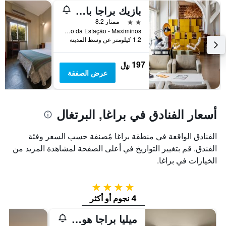
عطلة
المخطط
بازيك براجا باي أكسيس
نهاية
التالي
1
هذا
2 نجمتين
ممتاز 8.2
محور
الأسبوع
Largo da Estação - Maximinos, براغا, محافظة براغا, البرتغال
Y
خلال
1.2 كيلومتر عن وسط المدينة
آخر
الذي
3
يعرض
197 ﷼
أيام
متوسط
عرض الصفقة
سعر
غرفة
أسعار الفنادق في براغا, البرتغال
الفنادق الواقعة في منطقة براغا مُصنفة حسب السعر وفئة
الفندق. قم بتغيير التواريخ في أعلى الصفحة لمشاهدة المزيد من
الخيارات في براغا.
4 نجوم
4 نجوم أو أكثر
ميليا براجا هوتل آند سبا