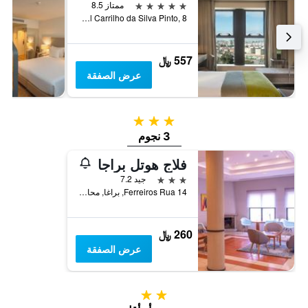
5 نجوم
ممتاز 8.5
Av. General Carrilho da Silva Pinto, 8, براغا, محافظة براغا, البرتغال
557 ﷼
عرض الصفقة
3 نجوم
3 نجوم
فلاج هوتل براجا
3 نجوم
جيد 7.2
14 Ferreiros Rua, براغا, محافظة براغا, البرتغال
260 ﷼
عرض الصفقة
2 نجمتين