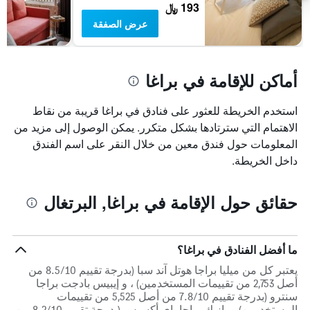
193 ﷼
عرض الصفقة
أماكن للإقامة في براغا
استخدم الخريطة للعثور على فنادق في براغا قريبة من نقاط
الاهتمام التي سترتادها بشكل متكرر. يمكن الوصول إلى مزيد من
المعلومات حول فندق معين من خلال النقر على اسم الفندق
داخل الخريطة.
حقائق حول الإقامة في براغا, البرتغال
ما أفضل الفنادق في براغا؟
يعتبر كل من ميليا براجا هوتل آند سبا (بدرجة تقييم 8.5/10 من
أصل 2,753 من تقييمات المستخدمين) ، و إيبيس بادجت براجا
سنترو (بدرجة تقييم 7.8/10 من أصل 5,525 من تقييمات
المستخدمين) و بازيك براجا باي أكسيس (بدرجة تقييم 8.2/10 من