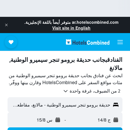
ar.hotelscombined.com
متوفر أيضاً باللغة الإنجليزية.
Visit site in English
الفنادقبجانب حديقة برومو تنجر سيميرو الوطنية,
مالانغ
ابحث عن فنادق بجانب حديقة برومو تنجر سيميرو الوطنية من
مئات مواقع السفر على HotelsCombined وقارن بينها ووفّر.
2 من الضيوف، غرفة واحدة
حديقة برومو تنجر سيميرو الوطنية - مالانغ، مقاطعة جاوة الشرقية، إندونيسيا
ج 14/8
-
س 15/8