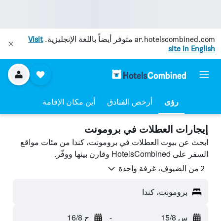
ar.hotelscombined.com
متوفر أيضاً باللغة الإنجليزية.
Visit
site in English
رؤى
أرخص الفنادق
أين مكان الإقامة
إيجارات العطلات في برومونت
ابحث عن بيوت العطلات في برومونت، كندا من مئات مواقع
السفر على HotelsCombined وقارن بينها ووفّر.
2 من الضيوف، غرفة واحدة
برومونت، كندا
س 15/8
-
ح 16/8