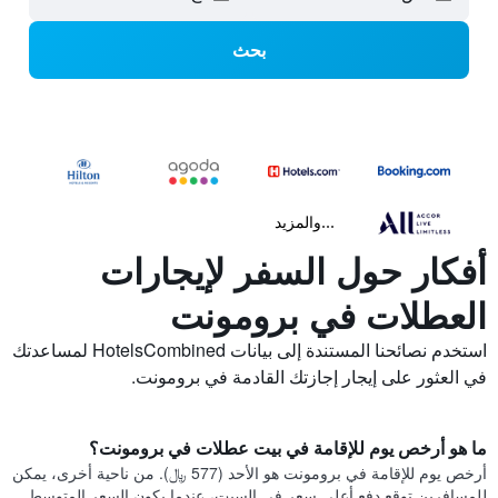
بحث
...والمزيد
أفكار حول السفر لإيجارات
العطلات في برومونت
استخدم نصائحنا المستندة إلى بيانات HotelsCombined لمساعدتك
في العثور على إيجار إجازتك القادمة في برومونت.
ما هو أرخص يوم للإقامة في بيت عطلات في برومونت؟
أرخص يوم للإقامة في برومونت هو الأحد (577 ﷼). من ناحية أخرى، يمكن
للمسافرين توقع دفع أعلى سعر في السبت، عندما يكون السعر المتوسط