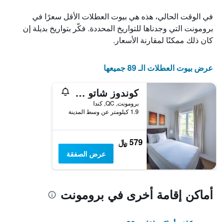
X
الذي
في الوقت الحالي، هذه هي بيوت العطلات الأقل سعرًا في
يعرض
برومونت التي وجدناها للتواريخ المحددة. فكّر بتواريخ بديلة إن
أيام
كان ذلك ممكنًا لمقارنة الأسعار.
الأسبوع.
يتضمن
المخطط
عرض بيوت العطلات الـ 89 جميعها
التالي
1
محور
كوندوز شاتو برومونت
Y
برومونت, QC, كندا
الذي
1.9 كيلومتر عن وسط المدينة
يعرض
متوسط
سعر
579 ﷼
غرفة
عرض الصفقة
أماكن إقامة أخرى في برومونت