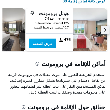
عرض كافة أماكن إقامة 89
هوتل برومونت
3 نجوم
جيد 7.5
125 Boulevard de Bromont, برومونت, QC, كندا
0.7 كيلومتر عن وسط المدينة
476 ﷼
عرض الصفقة
أماكن للإقامة في برومونت
استخدم الخريطة للعثور على بيوت عطلات في برومونت قريبة
من نقاط الاهتمام التي سترتادها بشكل متكرر. كميزة إضافية،
يمكن للمستخدمين النقر على بيت عطلة يثير اهتمامهم للعثور
على معلومات مفيدة وصفقات لبيت العطلة ذلك.
حقائق حول الإقامة في برومونت