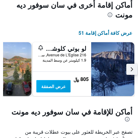
المخطط
أماكن إقامة أخرى في سان سوفور ديه
1
مونت
محور
X
الذي
يعرض
عرض كافة أماكن إقامة 51
أيام
الأسبوع.
لو بوتي كلوشيه جيت توريستيك بد آند بريكفاست
يتضمن
المخطط
216 Avenue de L'Eglise, سان سوفور ديه مونت, QC, كندا
التالي
1.9 كيلومتر عن وسط المدينة
1
محور
Y
805 ﷼
الذي
عرض الصفقة
يعرض
متوسط
سعر
غرفة
أماكن للإقامة في سان سوفور ديه مونت
تصفح عبر الخريطة للعثور على بيوت عطلات قريبة من