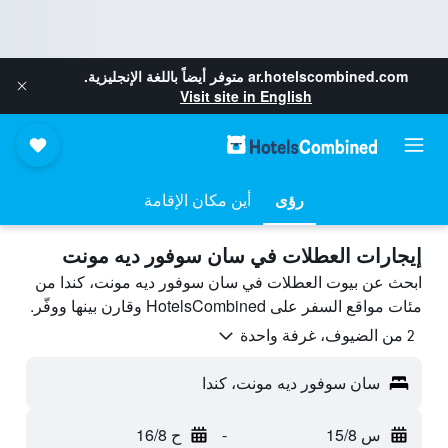
ar.hotelscombined.com
متوفر أيضاً باللغة الإنجليزية.
Visit site in English
رؤى
أين مكان الإقامة
إيجارات العطلات في سان سوفور ديه مونت
ابحث عن بيوت العطلات في سان سوفور ديه مونت، كندا من
مئات مواقع السفر على HotelsCombined وقارن بينها ووفّر.
2 من الضيوف، غرفة واحدة
سان سوفور ديه مونت، كندا
س 15/8
-
ح 16/8