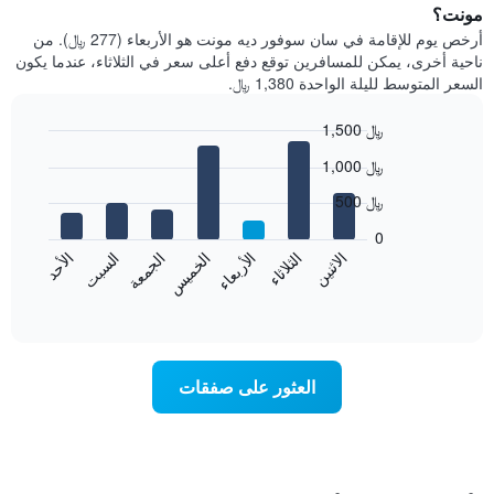
مونت؟
أرخص يوم للإقامة في سان سوفور ديه مونت هو الأربعاء (277 ﷼). من
ناحية أخرى، يمكن للمسافرين توقع دفع أعلى سعر في الثلاثاء، عندما يكون
السعر المتوسط لليلة الواحدة 1,380 ﷼.
1,500 ﷼
Bar
Chart
1,000 ﷼
graphic.
chart
with
500 ﷼
7
bars.
0
الاثنين
الخميس
الأحد
الأربعاء
السبت
الثلاثاء
الجمعة
يعرض
المخطط
End
of
التالي
interactive
متوسط
chart
سعر
غرفة
العثور على صفقات
كل
يوم
في
الأسبوع
يتضمن