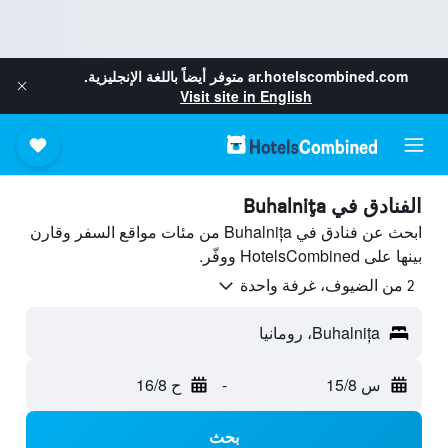
ar.hotelscombined.com
متوفر أيضاً باللغة الإنجليزية.
Visit site in English
الفنادق في Buhalnița
ابحث عن فنادق في Buhalnița من مئات مواقع السفر وقارن
بينها على HotelsCombined ووفّر.
2 من الضيوف، غرفة واحدة
Buhalnița، رومانيا
س 15/8
-
ح 16/8
بحث