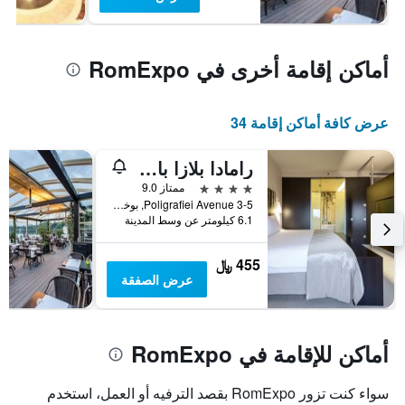
أماكن إقامة أخرى في RomExpo
عرض كافة أماكن إقامة 34
رامادا بلازا باي ويندام بوخاريست كونفينشن سنتر
4 نجوم
ممتاز 9.0
Poligrafiei Avenue 3-5, بوخارست, رومانيا
6.1 كيلومتر عن وسط المدينة
455 ﷼
عرض الصفقة
أماكن للإقامة في RomExpo
سواء كنت تزور RomExpo بقصد الترفيه أو العمل، استخدم