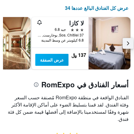
عرض كل الفنادق البالغ عددها 34
لا كازا
3 نجوم
جيد 6.8
Sos. Chitilei 37, بوخارست, رومانيا
6.8 كيلومتر عن وسط المدينة
137 ﷼
عرض الصفقة
أسعار الفنادق في RomExpo
الفنادق الواقعة في منطقة RomExpo مُصنفة حسب السعر
وفئة الفندق. لقد قمنا بتسليط الضوء على أماكن الإقامة الأكثر
شهرة وفقًا لمستخدمينا بالإضافة إلى أفضلها قيمة ضمن كل فئة
فندق.