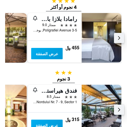
4 نجوم
4 نجوم أو أكثر
رامادا بلازا باي ويندام بوخاريست كونفينشن سنتر
4 نجوم
ممتاز 9.0
Poligrafiei Avenue 3-5, بوخارست, رومانيا
455 ﷼
عرض الصفقة
3 نجوم
3 نجوم
فندق هيراستراو
3 نجوم
ممتاز 8.5
Soseaua Nordului Nr. 7 - 9, Sector 1, بوخارست, رومانيا
315 ﷼
عرض الصفقة