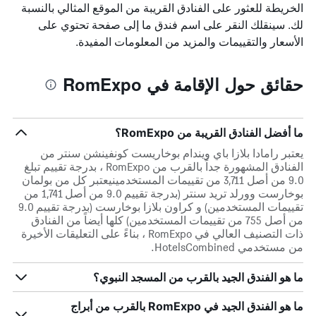
الخريطة للعثور على الفنادق القريبة من الموقع المثالي بالنسبة
لك. سينقلك النقر على اسم فندق ما إلى صفحة تحتوي على
الأسعار والتقييمات والمزيد من المعلومات المفيدة.
حقائق حول الإقامة في RomExpo
ما أفضل الفنادق القريبة من RomExpo؟
يعتبر رامادا بلازا باي ويندام بوخاريست كونفينشن سنتر من
الفنادق المشهورة جداً بالقرب من RomExpo ، بدرجة تقييم تبلغ
9.0 من أصل 3,711 من تقييمات المستخدمينيعتبر كل من بولمان
بوخارست وورلد تريد سنتر (بدرجة تقييم 9.0 من أصل 1,741 من
تقييمات المستخدمين) و كراون بلازا بوخارست (بدرجة تقييم 9.0
من أصل 755 من تقييمات المستخدمين) كلها أيضاً من الفنادق
ذات التصنيف العالي في RomExpo ، بناءً على التعليقات الأخيرة
من مستخدمي HotelsCombined.
ما هو الفندق الجيد بالقرب من المسجد النبوي؟
ما هو الفندق الجيد في RomExpo بالقرب من أبراج