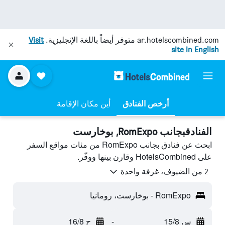
ar.hotelscombined.com
متوفر أيضاً باللغة الإنجليزية.
Visit
site in English
أرخص الفنادق
أين مكان الإقامة
الفنادقبجانب RomExpo, بوخارست
ابحث عن فنادق بجانب RomExpo من مئات مواقع السفر
على HotelsCombined وقارن بينها ووفّر.
2 من الضيوف، غرفة واحدة
RomExpo - بوخارست، رومانيا
س 15/8
-
ح 16/8