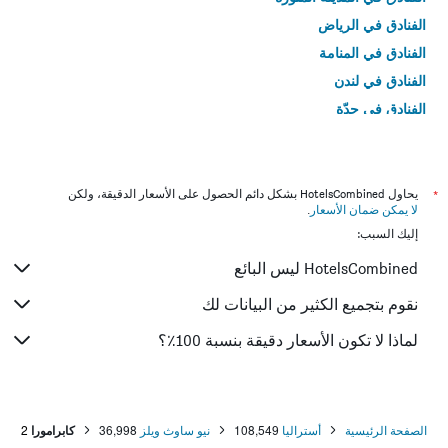
الفنادق في الرياض
الفنادق في المنامة
الفنادق في لندن
الفنادق في جدّة
الفنادق في القاهرة
*
يحاول HotelsCombined بشكل دائم الحصول على الأسعار الدقيقة، ولكن
لا يمكن ضمان الأسعار
.
إليك السبب:
HotelsCombined ليس البائع
نقوم بتجميع الكثير من البيانات لك
لماذا لا تكون الأسعار دقيقة بنسبة 100٪؟
الصفحة الرئيسية
أستراليا
108,549
نيو ساوث ويلز
36,998
كابرامورا
2