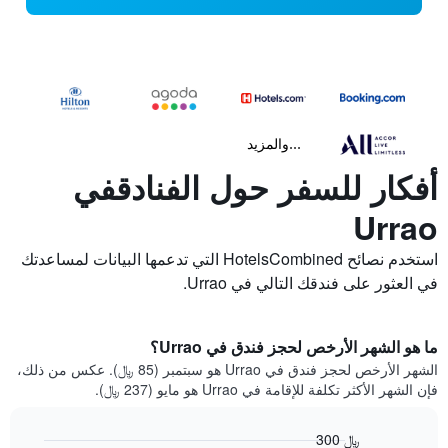
...والمزيد
أفكار للسفر حول الفنادقفي
Urrao
استخدم نصائح HotelsCombined التي تدعمها البيانات لمساعدتك
في العثور على فندقك التالي في Urrao.
ما هو الشهر الأرخص لحجز فندق في Urrao؟
الشهر الأرخص لحجز فندق في Urrao هو سبتمبر (85 ﷼). عكس من ذلك،
فإن الشهر الأكثر تكلفة للإقامة في Urrao هو مايو (237 ﷼).
300 ﷼