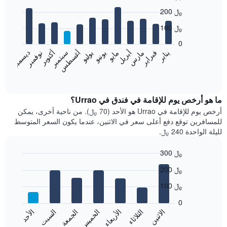
Bar
Chart
200 ﷼
graphic.
chart
with
100 ﷼
12
bars.
0
نوفمبر
فبراير
مايو
أغسطس
يناير
أبريل
يوليو
أكتوبر
مارس
يونيو
سبتمبر
ديسمبر
يعرض
المخطط
End
of
التالي
interactive
متوسط
chart
سعر
ما هو أرخص يوم للإقامة في فندق في Urrao؟
غرفة
أرخص يوم للإقامة في Urrao هو الأحد (70 ﷼). من ناحية أخرى، يمكن
كل
للمسافرين توقع دفع أعلى سعر في الاثنين، عندما يكون السعر المتوسط
شهر
لليلة الواحدة 240 ﷼.
يتضمن
المخطط
300 ﷼
1
Bar
محور
Chart
200 ﷼
graphic.
chart
X
with
الذي
100 ﷼
7
يعرض
bars.
0
الشهور.
الاثنين
الثلاثاء
الأربعاء
الخميس
الجمعة
السبت
الأحد
يتضمن
يعرض
المخطط
المخطط
End