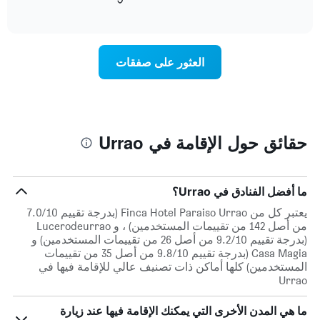
التالي
of
التالي
interactive
1
متوسط
chart
محور
سعر
Y
غرفة
العثور على صفقات
الذي
كل
يعرض
يوم
متوسط
في
سعر
الأسبوع
غرفة
يتضمن
المخطط
حقائق حول الإقامة في Urrao
1
محور
X
الذي
ما أفضل الفنادق في Urrao؟
يعرض
يعتبر كل من Finca Hotel Paraiso Urrao (بدرجة تقييم 7.0/10
أيام
من أصل 142 من تقييمات المستخدمين) ، و Lucerodeurrao
الأسبوع.
(بدرجة تقييم 9.2/10 من أصل 26 من تقييمات المستخدمين) و
يتضمن
Casa Magia (بدرجة تقييم 9.8/10 من أصل 35 من تقييمات
المخطط
المستخدمين) كلها أماكن ذات تصنيف عالي للإقامة فيها في
التالي
Urrao
1
محور
ما هي المدن الأخرى التي يمكنك الإقامة فيها عند زيارة
Y