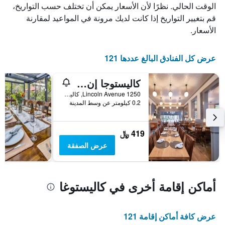
الذي
يعرض
الوقت الحالي. نظرًا لأن الأسعار يمكن أن تختلف حسب التواريخ،
عدد
يعرض
قم بتغيير التواريخ إذا كانت لديك مرونة في المواعيد لمقارنة
الأيام
متوسط
الأسعار.
قبل
سعر
غرفة
الإقامة
في
يتضمن
عرض كل الفنادق البالغ عددها 121
عطلة
المخطط
نهاية
التالي
كاليستوجا إن ريستورانت آند برواري
1
هذا
محور
الأسبوع
1250 Lincoln Avenue, كاليستوغا, CA, الولايات المتحدة الأميريكية
Y
خلال
0.2 كيلومتر عن وسط المدينة
آخر
الذي
3
يعرض
أيام
متوسط
419 ﷼
سعر
عرض الصفقة
غرفة
أماكن إقامة أخرى في كاليستوغا
عرض كافة أماكن إقامة 121