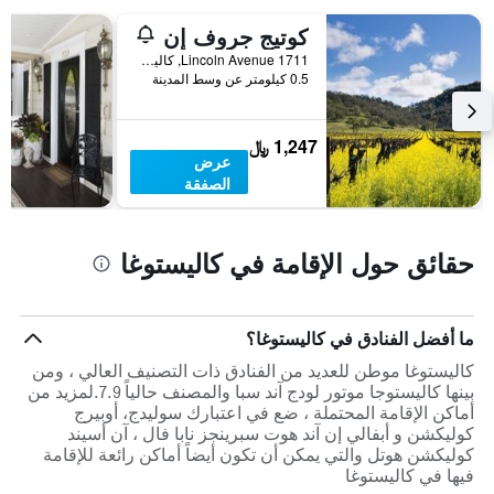
كوتيج جروف إن
1711 Lincoln Avenue, كاليستوغا, CA, الولايات المتحدة الأميريكية
0.5 كيلومتر عن وسط المدينة
1,247 ﷼
عرض
الصفقة
حقائق حول الإقامة في كاليستوغا
ما أفضل الفنادق في كاليستوغا؟
كاليستوغا موطن للعديد من الفنادق ذات التصنيف العالي ، ومن
بينها كاليستوجا موتور لودج آند سبا والمصنف حالياً 7.9.لمزيد من
أماكن الإقامة المحتملة ، ضع في اعتبارك سوليدج، أوبيرج
كوليكشن و أبفالي إن آند هوت سبرينجز نابا فال ، آن أسيند
كوليكشن هوتل والتي يمكن أن تكون أيضاً أماكن رائعة للإقامة
فيها في كاليستوغا