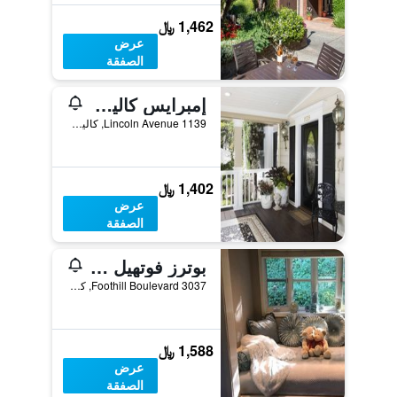
1,462 ﷼
عرض
الصفقة
إمبرايس كاليستوغا
1139 Lincoln Avenue, كاليستوغا, CA, الولايات المتحدة الأميريكية
1,402 ﷼
عرض
الصفقة
بوترز فوتهيل هاوس
3037 Foothill Boulevard, كاليستوغا, CA, الولايات المتحدة الأميريكية
1,588 ﷼
عرض
الصفقة