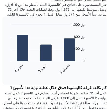
Y
غرفة
عثر المستخدمون على فنادق في كاليستوغا الليلة بأسعار تبدأ من 616 ﷼،
الذي
كل
ويصل متوسط تكلفتها إلى 1,672 ﷼، وفقًا لعمليات البحث خلال آخر 72
يعرض
يوم
ساعة. تبدأ الأسعار من 874 ﷼ مقابل فندق 4 نجوم في كاليستوغا الليلة.
متوسط
في
سعر
الأسبوع
1,200 ﷼
غرفة
يتضمن
Bar
المخطط
Chart
graphic.
chart
1
800 ﷼
with
محور
3
X
bars.
400 ﷼
الذي
يعرض
يعرض
أيام
المخطط
0
الأسبوع.
التالي
ن
م
ن
ن
ن
م
يتضمن
متوسط
3
ج
و
4
ج
و
2
ج
م
ت
ا
المخطط
End
سعر
of
التالي
الغرفة
interactive
1
هذه
chart
محور
كم تكلفة غرفة كاليستوغا فندق خلال عطلة نهاية هذا الأسبوع؟
الليلة
Y
الذي
خلال آخر 72 ساعة، شهدنا انخفاض أسعار فنادق في كاليستوغا خلال عطلة
الذي
عُثر
نهاية هذا الأسبوع تصل إلى 1,360 ﷼في الليلة. إذا كنت تبحث عن فندق
يعرض
عليه
ثلاث نجوم لعطلة نهاية هذا الأسبوع تحديدًا، فقد عثر مستخدمونا على أسعار
متوسط
خلال
منخفضة تصل إلى 1,107 ﷼ في الليلة. مقابل فندق 4 نجوم في كاليستوغا،