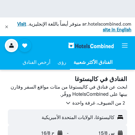
ar.hotelscombined.com
متوفر أيضاً باللغة الإنجليزية.
Visit
site in English
رؤى
أرخص الفنادق
الفنادق في كاليستوغا
ابحث عن فنادق في كاليستوغا من مئات مواقع السفر وقارن
بينها على HotelsCombined ووفّر.
2 من الضيوف، غرفة واحدة
كاليستوغا، الولايات المتحدة الأميريكية
س 15/8
-
ح 16/8