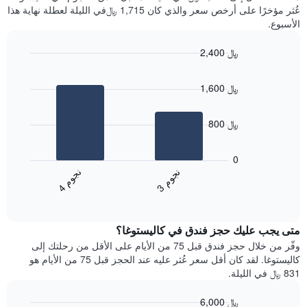
سعر
آخر
عُثر مؤخرًا على أرخص سعر والذي كان 1,715 ﷼في الليلة لعطلة نهاية هذا
غرفة
3
الأسبوع.
أيام
مع
2,400 ﷼
التصنيف
Bar
حسب
Chart
graphic.
chart
النجوم
1,600 ﷼
with
يتضمن
2
المخطط
bars.
1
800 ﷼
محور
يعرض
X
المخطط
0
التي
التالي
ن
م
ن
م
تعرض
متوسط
3
ج
و
4
ج
و
فئات
End
سعر
of
الفنادق
الغرفة
interactive
بالنجوم.
خلال
chart
يتضمن
متى يجب عليك حجز فندق في كاليستوغا؟
عطلة
المخطط
نهاية
وفّر من خلال حجز فندق قبل 75 من الأيام على الأقل من رحلتك إلى
1
هذا
كاليستوغا. لقد كان أقل سعر عُثر عليه عند الحجز قبل 75 من الأيام هو
محور
الأسبوع
831 ﷼ في الليلة.
Y
الذي
الذي
عُثر
6,000 ﷼
يعرض