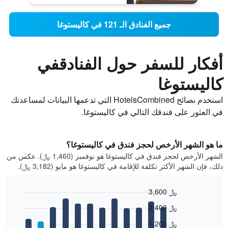
جميع الفنادق الـ 121 في كاليستوغا
أفكار للسفر حول الفنادقفي
كاليستوغا
استخدم نصائح HotelsCombined التي تدعمها البيانات لمساعدتك
في العثور على فندقك التالي في كاليستوغا.
ما هو الشهر الأرخص لحجز فندق في كاليستوغا؟
الشهر الأرخص لحجز فندق في كاليستوغا هو نوفمبر (1,460 ﷼). عكس من
ذلك، فإن الشهر الأكثر تكلفة للإقامة في كاليستوغا هو مايو (3,182 ﷼).
3,600 ﷼
Bar
Chart
2,400 ﷼
graphic.
chart
with
1,200 ﷼
12