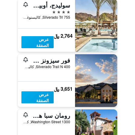
سوليدج، أوبيرج كوليكشن
4 نجوم
755 Silverado Trl, كاليستوغا, CA, الولايات المتحدة الأميريكية
2,764 ﷼
عرض
الصفقة
فور سيزونز ريزورت آند ريزيدنسيز نابا فالي
400 Silverado Trail N, كاليستوغا, CA, الولايات المتحدة الأميريكية
3,651 ﷼
عرض
الصفقة
رومان سبا هوت سبرينجز ريزورت
1300 Washington Street, كاليستوغا, CA, الولايات المتحدة الأميريكية