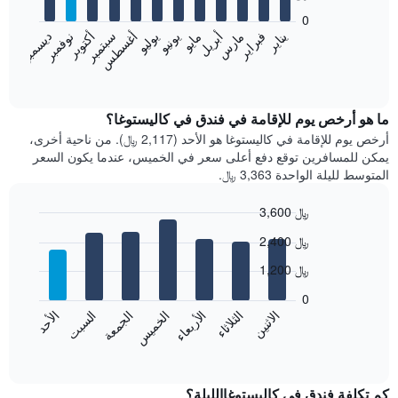
bars.
0
فبراير
مايو
أغسطس
نوفمبر
يناير
أبريل
يوليو
أكتوبر
مارس
يونيو
سبتمبر
ديسمبر
يعرض
المخطط
End
of
التالي
interactive
متوسط
chart
سعر
ما هو أرخص يوم للإقامة في فندق في كاليستوغا؟
غرفة
أرخص يوم للإقامة في كاليستوغا هو الأحد (2,117 ﷼). من ناحية أخرى،
كل
يمكن للمسافرين توقع دفع أعلى سعر في الخميس، عندما يكون السعر
شهر
المتوسط لليلة الواحدة 3,363 ﷼.
يتضمن
المخطط
3,600 ﷼
1
Bar
محور
Chart
2,400 ﷼
graphic.
chart
X
with
الذي
1,200 ﷼
7
يعرض
bars.
0
الشهور.
الاثنين
الخميس
الأحد
الأربعاء
السبت
الثلاثاء
الجمعة
يتضمن
يعرض
المخطط
المخطط
End
التالي
of
التالي
interactive
1
متوسط
chart
محور
سعر
كم تكلفة فندق في كاليستوغاالليلة؟