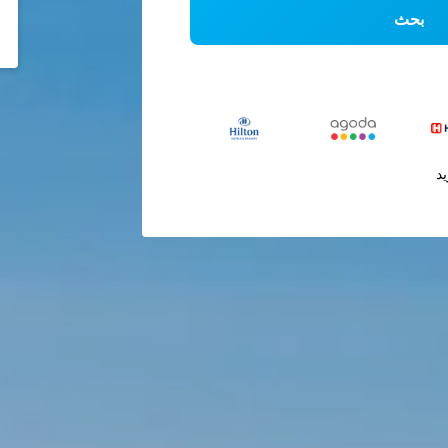
بحث
يد