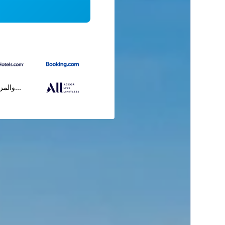
...والمز