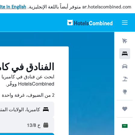
ar.hotelscombined.com
متوفر أيضاً باللغة الإنجليزية.
site in English
رحلات طيران
فنادق
الفنادق في كام
سيارات
ابحث عن فنادق في كامبريا 
حزم العروض
HotelsCombined ووفّر.
استكشاف
2 من الضيوف، غرفة واحدة
رحلات
كامبريا، الولايات المت
خ 13/8
العَرَبِيَّة