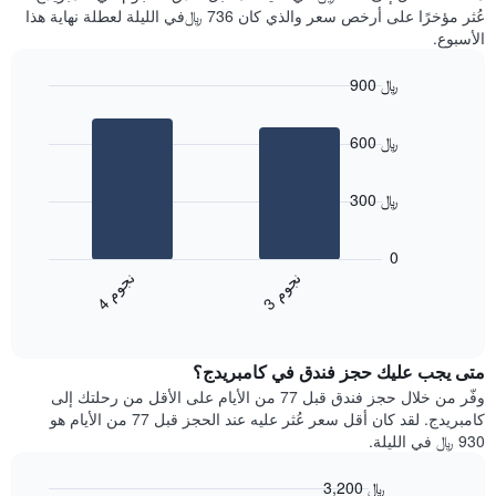
سعر
آخر
عُثر مؤخرًا على أرخص سعر والذي كان 736 ﷼في الليلة لعطلة نهاية هذا
غرفة
3
الأسبوع.
أيام
مع
900 ﷼
التصنيف
Bar
حسب
Chart
graphic.
chart
النجوم
600 ﷼
with
يتضمن
2
المخطط
bars.
1
300 ﷼
محور
يعرض
X
المخطط
0
التي
التالي
ن
م
ن
م
تعرض
متوسط
3
ج
و
4
ج
و
فئات
End
سعر
of
الفنادق
الغرفة
interactive
بالنجوم.
خلال
chart
يتضمن
متى يجب عليك حجز فندق في كامبريدج؟
عطلة
المخطط
نهاية
وفّر من خلال حجز فندق قبل 77 من الأيام على الأقل من رحلتك إلى
1
هذا
كامبريدج. لقد كان أقل سعر عُثر عليه عند الحجز قبل 77 من الأيام هو
محور
الأسبوع
930 ﷼ في الليلة.
Y
الذي
الذي
عُثر
3,200 ﷼
يعرض