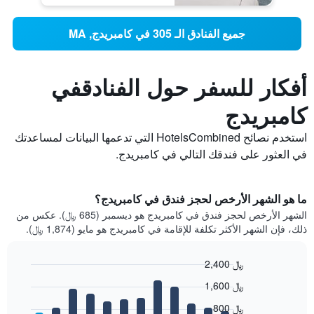
جميع الفنادق الـ 305 في كامبريدج, MA
أفكار للسفر حول الفنادقفي
كامبريدج
استخدم نصائح HotelsCombined التي تدعمها البيانات لمساعدتك
في العثور على فندقك التالي في كامبريدج.
ما هو الشهر الأرخص لحجز فندق في كامبريدج؟
الشهر الأرخص لحجز فندق في كامبريدج هو ديسمبر (685 ﷼). عكس من
ذلك، فإن الشهر الأكثر تكلفة للإقامة في كامبريدج هو مايو (1,874 ﷼).
2,400 ﷼
Bar
Chart
1,600 ﷼
graphic.
chart
with
800 ﷼
12