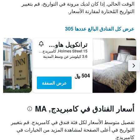
الذي
يعرض
الوقت الحالي. إذا كان لديك مرونة في التواريخ، قم بتغيير
عدد
يعرض
التواريخ المُختارة لمقارنة الأسعار.
الأيام
متوسط
قبل
سعر
غرفة
الإقامة
عرض كل الفنادق البالغ عددها 305
في
يتضمن
عطلة
المخطط
ترانكويل هاوس إن كامبريدج
نهاية
التالي
1
هذا
15 Holmes Street, كامبريدج, MA, الولايات المتحدة الأميريكية
محور
الأسبوع
3.6 كيلومتر عن وسط المدينة
Y
خلال
آخر
الذي
3
يعرض
504 ﷼
أيام
متوسط
عرض الصفقة
سعر
غرفة
أسعار الفنادق في كامبريدج, MA
تفصيل متوسط الأسعار لكل فئة فندق في كامبريدج. قم بتغيير
التواريخ في أعلى الصفحة لمشاهدة المزيد من الخيارات في
كامبريدج.