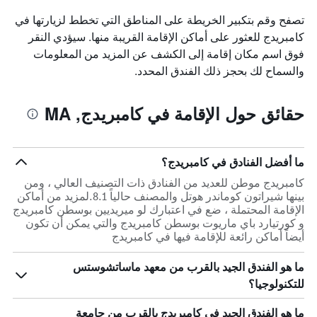
تصفح وقم بتكبير الخريطة على المناطق التي تخطط لزيارتها في
كامبريدج للعثور على أماكن الإقامة القريبة منها. سيؤدي النقر
فوق اسم مكان إقامة إلى الكشف عن المزيد من المعلومات
والسماح لك بحجز ذلك الفندق المحدد.
حقائق حول الإقامة في كامبريدج, MA
ما أفضل الفنادق في كامبريدج؟
كامبريدج موطن للعديد من الفنادق ذات التصنيف العالي ، ومن
بينها شيراتون كوماندر هوتل والمصنف حالياً 8.1.لمزيد من أماكن
الإقامة المحتملة ، ضع في اعتبارك لو ميريديين بوسطن كامبريدج
و كورتيارد باي ماريوت بوسطن كامبريدج والتي يمكن أن تكون
أيضاً أماكن رائعة للإقامة فيها في كامبريدج
ما هو الفندق الجيد بالقرب من معهد ماساتشوستس
للتكنولوجيا؟
ما هو الفندق الجيد في كامبريدج بالقرب من جامعة