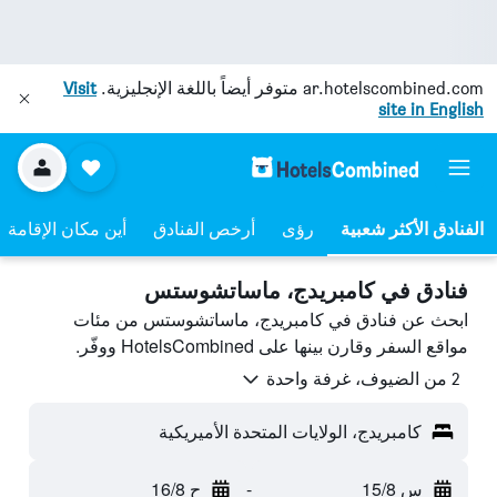
ar.hotelscombined.com
متوفر أيضاً باللغة الإنجليزية.
Visit
site in English
رؤى
أرخص الفنادق
أين مكان الإقامة
فنادق في كامبريدج، ماساتشوستس
ابحث عن فنادق في كامبريدج، ماساتشوستس من مئات
مواقع السفر وقارن بينها على HotelsCombined ووفّر.
2 من الضيوف، غرفة واحدة
كامبريدج، الولايات المتحدة الأميريكية
س 15/8
-
ح 16/8