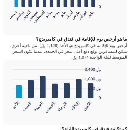
bars.
0
فبراير
مايو
أغسطس
نوفمبر
يناير
أبريل
يوليو
أكتوبر
مارس
يونيو
سبتمبر
ديسمبر
يعرض
المخطط
End
of
التالي
interactive
متوسط
chart
سعر
ما هو أرخص يوم للإقامة في فندق في كامبريدج؟
غرفة
أرخص يوم للإقامة في كامبريدج هو الأحد (1,129 ﷼). من ناحية أخرى،
كل
يمكن للمسافرين توقع دفع أعلى سعر في الجمعة، عندما يكون السعر
شهر
المتوسط لليلة الواحدة 1,874 ﷼.
يتضمن
المخطط
2,400 ﷼
1
Bar
محور
Chart
1,600 ﷼
graphic.
chart
X
with
الذي
800 ﷼
7
يعرض
bars.
0
الشهور.
الاثنين
الخميس
الأحد
الأربعاء
السبت
الثلاثاء
الجمعة
يتضمن
يعرض
المخطط
المخطط
End
التالي
of
التالي
interactive
1
متوسط
chart
محور
سعر
كم تكلفة فندق في كامبريدجالليلة؟