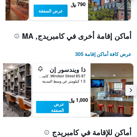
790 ﷼
عرض الصفقة
أماكن إقامة أخرى في كامبريدج, MA
عرض كافة أماكن إقامة 305
ذا ويندسور إن
85-87 Windsor Street, كامبريدج, MA, الولايات المتحدة الأميريكية
1.5 كيلومتر عن وسط المدينة
1,000 ﷼
عرض
الصفقة
أماكن للإقامة في كامبريدج