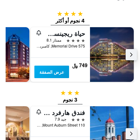
4 نجوم
4 نجوم أو أكثر
حياة ريجينسي بوسطن/كامبريدج
4 نجوم
ممتاز 8.1
575 Memorial Drive, كامبريدج, MA, الولايات المتحدة الأميريكية
749 ﷼
عرض الصفقة
3 نجوم
3 نجوم
فندق هارفرد سكوير
3 نجوم
جيد 7.9
110 Mount Auburn Street, كامبريدج, MA, الولايات المتحدة الأميريكية