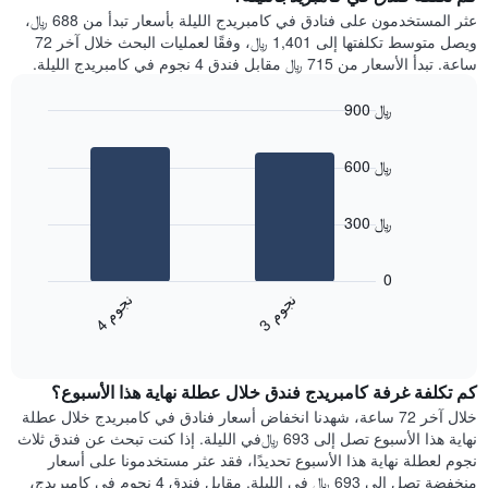
Y
غرفة
عثر المستخدمون على فنادق في كامبريدج الليلة بأسعار تبدأ من 688 ﷼،
الذي
كل
ويصل متوسط تكلفتها إلى 1,401 ﷼، وفقًا لعمليات البحث خلال آخر 72
يعرض
يوم
ساعة. تبدأ الأسعار من 715 ﷼ مقابل فندق 4 نجوم في كامبريدج الليلة.
متوسط
في
سعر
الأسبوع
900 ﷼
غرفة
يتضمن
Bar
المخطط
Chart
graphic.
chart
1
600 ﷼
with
محور
2
X
bars.
الذي
300 ﷼
يعرض
يعرض
أيام
المخطط
0
الأسبوع.
التالي
ن
م
ن
م
يتضمن
متوسط
3
ج
و
4
ج
و
المخطط
End
سعر
of
التالي
الغرفة
interactive
1
هذه
chart
محور
كم تكلفة غرفة كامبريدج فندق خلال عطلة نهاية هذا الأسبوع؟
الليلة
Y
الذي
خلال آخر 72 ساعة، شهدنا انخفاض أسعار فنادق في كامبريدج خلال عطلة
الذي
عُثر
نهاية هذا الأسبوع تصل إلى 693 ﷼في الليلة. إذا كنت تبحث عن فندق ثلاث
يعرض
عليه
نجوم لعطلة نهاية هذا الأسبوع تحديدًا، فقد عثر مستخدمونا على أسعار
متوسط
خلال
منخفضة تصل إلى 693 ﷼ في الليلة. مقابل فندق 4 نجوم في كامبريدج،