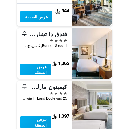
944 ﷼
عرض الصفقة
فندق ذا تشارلز ان هارفارد سكوير
4 نجوم
1 Bennett Street, كامبريدج, MA, الولايات المتحدة الأميريكية
1,262 ﷼
عرض
الصفقة
كيمبتون مارلوي هوتل باي آيتش جي
4 نجوم
25 Edwin H. Land Boulevard, كامبريدج, MA, الولايات المتحدة الأميريكية
1,097 ﷼
عرض
الصفقة