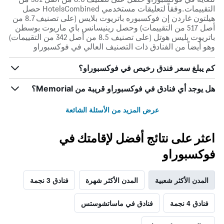
التقييمات.وفقاً لتعليقات مستخدمي HotelsCombined حصل
هيلتون غاردن إن فوكسبوره باتريوت بلايس (على تصنيف 8.7 من
أصل 517 من التقييمات) وحصل رينيسانس باي ماريوت بوسطن
باتريوت بليس هوتل (على تصنيف 8.5 من أصل 342 من التقييمات)
وهو أيضاً من الفنادق ذات التصنيف العالي في فوكسبوراو
كم يبلغ سعر فندق رخيص في فوكسبوراو؟
هل يوجد أي فنادق في فوكسبوراو قريبة من Memorial؟
عرض المزيد من الأسئلة الشائعة
اعثر على نتائج أفضل لإقامتك في
فوكسبوراو
المدن الأكثر شعبية
المدن الأكثر شهرة
فنادق 3 نجمة
فنادق 4 نجمة
فنادق في ماساتشوستس