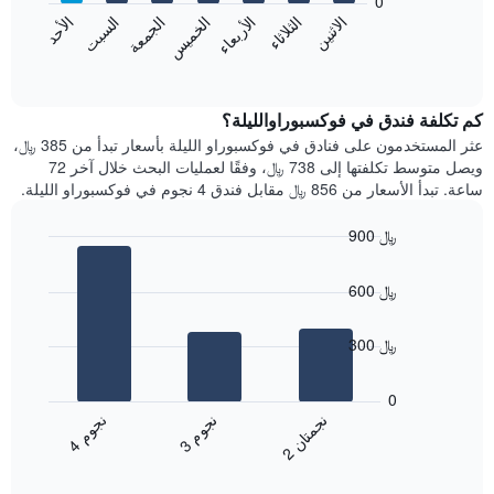
0
الشهور.
الاثنين
الخميس
الأحد
الأربعاء
السبت
الثلاثاء
الجمعة
يتضمن
يعرض
المخطط
المخطط
End
التالي
of
التالي
interactive
1
متوسط
chart
محور
سعر
كم تكلفة فندق في فوكسبوراوالليلة؟
Y
غرفة
عثر المستخدمون على فنادق في فوكسبوراو الليلة بأسعار تبدأ من 385 ﷼،
الذي
كل
ويصل متوسط تكلفتها إلى 738 ﷼، وفقًا لعمليات البحث خلال آخر 72
يعرض
يوم
ساعة. تبدأ الأسعار من 856 ﷼ مقابل فندق 4 نجوم في فوكسبوراو الليلة.
متوسط
في
سعر
الأسبوع
900 ﷼
غرفة
يتضمن
Bar
المخطط
Chart
graphic.
chart
1
600 ﷼
with
محور
3
X
bars.
300 ﷼
الذي
يعرض
يعرض
أيام
المخطط
0
الأسبوع.
التالي
ن
م
ن
ن
ن
م
يتضمن
متوسط
3
ج
و
4
ج
و
2
ج
م
ت
ا
المخطط
End
سعر
of
التالي
الغرفة
interactive
1