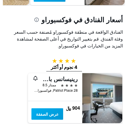
أسعار الفنادق في فوكسبوراو
الفنادق الواقعة في منطقة فوكسبوراو مُصنفة حسب السعر
وفئة الفندق. قم بتغيير التواريخ في أعلى الصفحة لمشاهدة
المزيد من الخيارات في فوكسبوراو.
4 نجوم
4 نجوم أو أكثر
رينيسانس باي ماريوت بوسطن باتريوت بليس هوتل
4 نجوم
ممتاز 8.5
28 Patriot Place, فوكسبوراو, MA, الولايات المتحدة الأميريكية
904 ﷼
عرض الصفقة