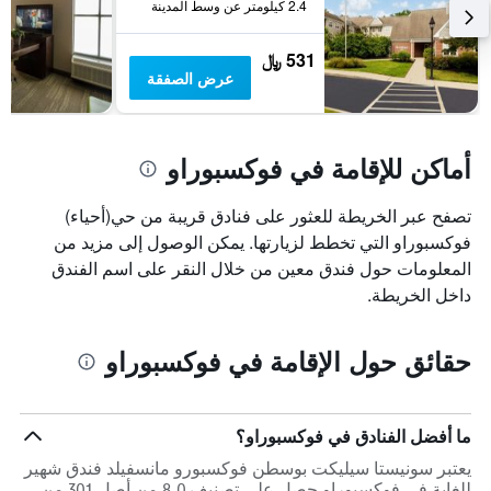
2.4 كيلومتر عن وسط المدينة
531 ﷼
عرض الصفقة
أماكن للإقامة في فوكسبوراو
تصفح عبر الخريطة للعثور على فنادق قريبة من حي(أحياء)
فوكسبوراو التي تخطط لزيارتها. يمكن الوصول إلى مزيد من
المعلومات حول فندق معين من خلال النقر على اسم الفندق
داخل الخريطة.
حقائق حول الإقامة في فوكسبوراو
ما أفضل الفنادق في فوكسبوراو؟
يعتبر سونيستا سيليكت بوسطن فوكسبورو مانسفيلد فندق شهير
للغاية في فوكسبوراو حصل على تصنيف 8.0 من أصل 301 من