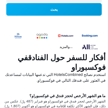
بحث
...والمزيد
أفكار للسفر حول الفنادقفي
فوكسبوراو
استخدم نصائح HotelsCombined التي تدعمها البيانات لمساعدتك
في العثور على فندقك التالي في فوكسبوراو.
ما هو الشهر الأرخص لحجز فندق في فوكسبوراو؟
الشهر الأرخص لحجز فندق في فوكسبوراو هو فبراير (487 ﷼). عكس من
ذلك، فإن الشهر الأكثر تكلفة للإقامة في فوكسبوراو هو أكتوبر (1,807 ﷼).