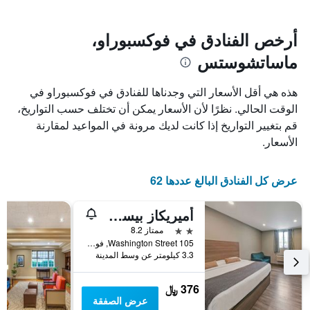
يتضمن
بالنجوم.
يتضمن
المخطط
1
المخطط
أرخص الفنادق في فوكسبوراو،
1
محور
ماساتشوستس
X
محور
Y
الذي
الذي
يعرض
هذه هي أقل الأسعار التي وجدناها للفنادق في فوكسبوراو في
عدد
يعرض
الوقت الحالي. نظرًا لأن الأسعار يمكن أن تختلف حسب التواريخ،
الأيام
متوسط
قم بتغيير التواريخ إذا كانت لديك مرونة في المواعيد لمقارنة
قبل
سعر
غرفة
الإقامة
الأسعار.
في
يتضمن
عطلة
المخطط
نهاية
التالي
عرض كل الفنادق البالغ عددها 62
1
هذا
محور
الأسبوع
أميريكاز بيست فاليو إن فوكسبورو
Y
خلال
آخر
الذي
2 نجمتين
ممتاز 8.2
3
يعرض
105 Washington Street, فوكسبوراو, MA, الولايات المتحدة الأميريكية
3.3 كيلومتر عن وسط المدينة
أيام
متوسط
سعر
غرفة
376 ﷼
عرض الصفقة