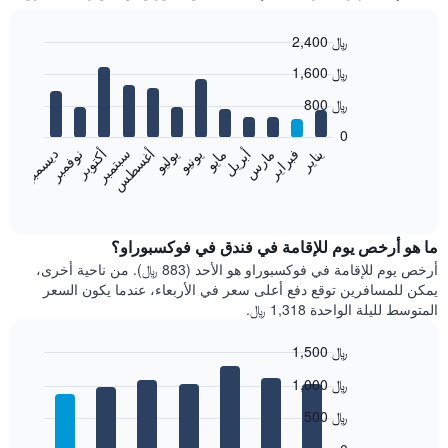
2,400 ﷼
Bar
Chart
1,600 ﷼
graphic.
chart
with
800 ﷼
12
bars.
0
فبراير
مايو
أغسطس
نوفمبر
يناير
أبريل
يوليو
أكتوبر
مارس
يونيو
سبتمبر
ديسمبر
يعرض
المخطط
End
of
التالي
interactive
متوسط
chart
سعر
ما هو أرخص يوم للإقامة في فندق في فوكسبوراو؟
غرفة
أرخص يوم للإقامة في فوكسبوراو هو الأحد (883 ﷼). من ناحية أخرى،
كل
يمكن للمسافرين توقع دفع أعلى سعر في الأربعاء، عندما يكون السعر
شهر
المتوسط لليلة الواحدة 1,318 ﷼.
يتضمن
المخطط
1,500 ﷼
1
Bar
محور
Chart
1,000 ﷼
graphic.
chart
X
with
الذي
500 ﷼
7
يعرض
bars.