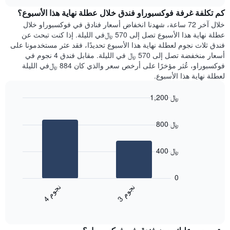
هذه
chart
محور
كم تكلفة غرفة فوكسبوراو فندق خلال عطلة نهاية هذا الأسبوع؟
الليلة
Y
الذي
خلال آخر 72 ساعة، شهدنا انخفاض أسعار فنادق في فوكسبوراو خلال
الذي
عُثر
عطلة نهاية هذا الأسبوع تصل إلى 570 ﷼في الليلة. إذا كنت تبحث عن
يعرض
عليه
فندق ثلاث نجوم لعطلة نهاية هذا الأسبوع تحديدًا، فقد عثر مستخدمونا على
متوسط
خلال
أسعار منخفضة تصل إلى 570 ﷼ في الليلة. مقابل فندق 4 نجوم في
سعر
آخر
فوكسبوراو، عُثر مؤخرًا على أرخص سعر والذي كان 884 ﷼في الليلة
غرفة
3
لعطلة نهاية هذا الأسبوع.
أيام
مع
1,200 ﷼
التصنيف
Bar
حسب
Chart
graphic.
chart
النجوم
800 ﷼
with
يتضمن
2
المخطط
bars.
1
400 ﷼
محور
يعرض
X
المخطط
0
التي
التالي
ن
م
ن
م
تعرض
متوسط
3
ج
و
4
ج
و
فئات
End
سعر
of
الفنادق
الغرفة
interactive
بالنجوم.
خلال
chart
يتضمن