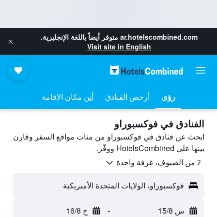
ar.hotelscombined.com
متوفر أيضاً باللغة الإنجليزية.
Visit site in English
رؤى
أرخص الفنادق
أين مكان الإقامة
الفنادق في فوكسبوراو
ابحث عن فنادق في فوكسبوراو من مئات مواقع السفر وقارن
بينها على HotelsCombined ووفّر.
2 من الضيوف، غرفة واحدة
فوكسبوراو، الولايات المتحدة الأميريكية
س 15/8
-
ح 16/8