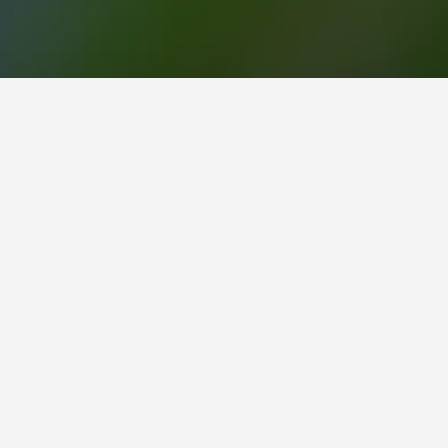
راً رائجاً للزيارة.