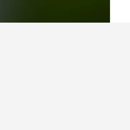
الصفحة الرئيسية
أستراليا
108,581
جنوب أس
حقائق حول الإقامة
ما هي المدن الأخرى التي يمكنك الإقامة
بالإضافة إلى كامدن بارك، يختار المسافر
كم عدد الفنادق الموجودة في كامدن ب