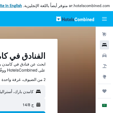
ar.hotelscombined.com
متوفر أيضاً باللغة الإنجليزية.
site in English
رحلات طيران
فنادق
الفنادق في كا
سيارات
ابحث عن فنادق في كامدن با
حزم العروض
على HotelsCombined ووفّر.
استكشاف
2 من الضيوف، غرفة واحدة
رحلات
كامدن بارك، أستراليا
ج 14/8
العَرَبِيَّة