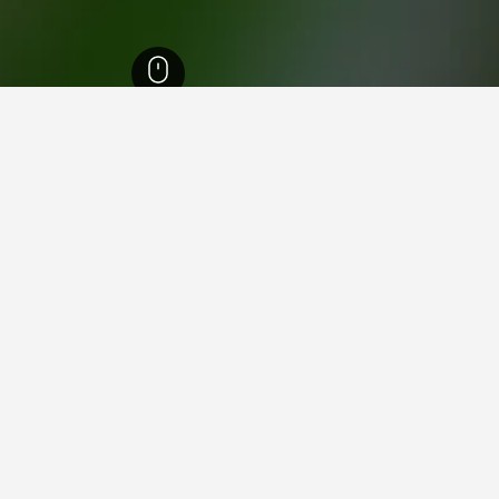
تراليا
7,268
Western Suburbs
1,322
كامدن بارك
1
 في كامدن بارك
 فيها عند زيارة جنوب أستراليا؟
ون زيارة مونت غامبير عند زيارة جنوب أستراليا. يعد كينت تاون أيضاً خيا
ارك؟