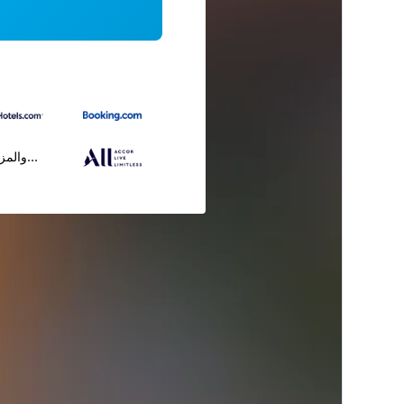
...والمز