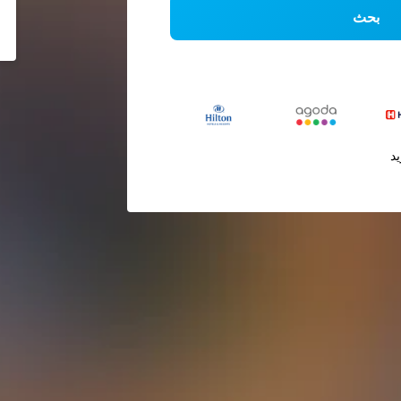
بحث
يد