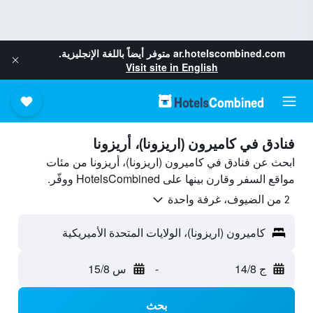
ar.hotelscombined.com
متوفر أيضاً باللغة الإنجليزية.
Visit site in English
فنادق في كاميرون (اريزونا)، أريزونا
ابحث عن فنادق في كاميرون (اريزونا)، أريزونا من مئات
مواقع السفر وقارن بينها على HotelsCombined ووفّر.
2 من الضيوف، غرفة واحدة
كاميرون (اريزونا)، الولايات المتحدة الأميريكية
ج 14/8
-
س 15/8
بحث