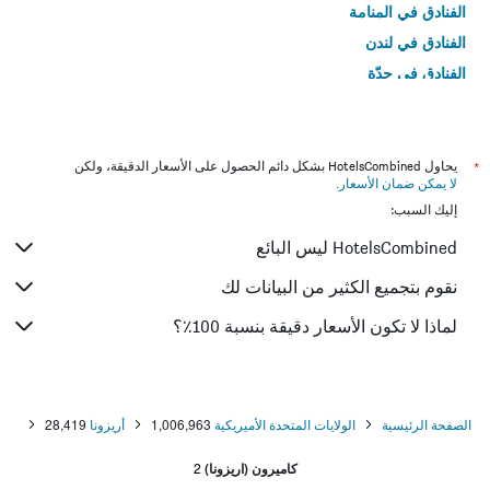
الفنادق في المنامة
الفنادق في لندن
الفنادق في جدّة
الفنادق في القاهرة
*
يحاول HotelsCombined بشكل دائم الحصول على الأسعار الدقيقة، ولكن
لا يمكن ضمان الأسعار
.
إليك السبب:
HotelsCombined ليس البائع
نقوم بتجميع الكثير من البيانات لك
لماذا لا تكون الأسعار دقيقة بنسبة 100٪؟
الصفحة الرئيسية
الولايات المتحدة الأميريكية
1,006,963
أريزونا
28,419
كاميرون (اريزونا)
2