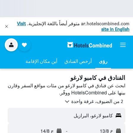
ar.hotelscombined.com
متوفر أيضاً باللغة الإنجليزية.
Visit
site in English
رؤى
أرخص الفنادق
أين مكان الإقامة
الفنادق في كامبو لارغو
ابحث عن فنادق في كامبو لارغو من مئات مواقع السفر وقارن
بينها على HotelsCombined ووفّر.
2 من الضيوف، غرفة واحدة
كامبو لارغو، البرازيل
خ 13/8
-
ج 14/8