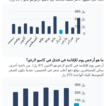
360 ﷼
Bar
Chart
240 ﷼
graphic.
chart
with
120 ﷼
12
bars.
0
فبراير
مايو
أغسطس
نوفمبر
يناير
أبريل
يوليو
أكتوبر
مارس
يونيو
سبتمبر
ديسمبر
يعرض
المخطط
End
of
التالي
interactive
متوسط
chart
سعر
ما هو أرخص يوم للإقامة في فندق في كامبو لارغو؟
غرفة
أرخص يوم للإقامة في كامبو لارغو هو الاثنين (67 ﷼). من ناحية أخرى،
كل
يمكن للمسافرين توقع دفع أعلى سعر في الخميس، عندما يكون السعر
شهر
المتوسط لليلة الواحدة 270 ﷼.
يتضمن
المخطط
300 ﷼
1
Bar
محور
Chart
200 ﷼
graphic.
chart
X
with
الذي
100 ﷼
7
يعرض
bars.