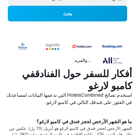
بحث
...والمزيد
أفكار للسفر حول الفنادقفي
كامبو لارغو
استخدم نصائح HotelsCombined التي تدعمها البيانات لمساعدتك
في العثور على فندقك التالي في كامبو لارغو.
ما هو الشهر الأرخص لحجز فندق في كامبو لارغو؟
الشهر الأرخص لحجز فندق في كامبو لارغو هو أبريل (70 ﷼). عكس من
ذلك، فإن الشهر الأكثر تكلفة للإقامة في كامبو لارغو هو مايو (287 ﷼).