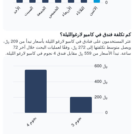
0
الشهور.
الاثنين
الثلاثاء
الأربعاء
الخميس
الجمعة
السبت
الأحد
يتضمن
يعرض
المخطط
المخطط
End
التالي
of
التالي
interactive
1
متوسط
chart
محور
سعر
كم تكلفة فندق في كامبو لارغوالليلة؟
Y
غرفة
عثر المستخدمون على فنادق في كامبو لارغو الليلة بأسعار تبدأ من 209 ﷼،
الذي
كل
ويصل متوسط تكلفتها إلى 272 ﷼، وفقًا لعمليات البحث خلال آخر 72
يعرض
يوم
ساعة. تبدأ الأسعار من 559 ﷼ مقابل فندق 4 نجوم في كامبو لارغو الليلة.
متوسط
في
سعر
الأسبوع
600 ﷼
غرفة
يتضمن
Bar
المخطط
Chart
graphic.
chart
1
400 ﷼
with
محور
2
X
bars.
الذي
200 ﷼
يعرض
يعرض
أيام
المخطط
0
الأسبوع.
التالي
ن
م
ن
م
يتضمن
متوسط
3
ج
و
4
ج
و
المخطط
End
سعر
of
التالي
الغرفة
interactive