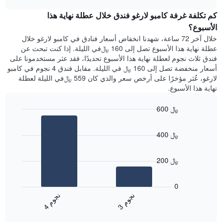
1
هذه
chart
محور
كم تكلفة غرفة كامبو لارغو فندق خلال عطلة نهاية هذا
الليلة
Y
الذي
الأسبوع؟
الذي
عُثر
خلال آخر 72 ساعة، شهدنا انخفاض أسعار فنادق في كامبو لارغو خلال
يعرض
عليه
عطلة نهاية هذا الأسبوع تصل إلى 160 ﷼في الليلة. إذا كنت تبحث عن
متوسط
خلال
فندق ثلاث نجوم لعطلة نهاية هذا الأسبوع تحديدًا، فقد عثر مستخدمونا على
سعر
آخر
أسعار منخفضة تصل إلى 160 ﷼ في الليلة. مقابل فندق 4 نجوم في كامبو
غرفة
3
لارغو، عُثر مؤخرًا على أرخص سعر والذي كان 559 ﷼في الليلة لعطلة
أيام
نهاية هذا الأسبوع.
مع
التصنيف
600 ﷼
حسب
النجوم
Bar
Chart
graphic.
يتضمن
chart
400 ﷼
with
المخطط
2
1
bars.
محور
200 ﷼
X
يعرض
التي
المخطط
تعرض
0
التالي
فئات
ن
م
ن
م
متوسط
الفنادق
3
ج
و
4
ج
و
End
سعر
بالنجوم.
of
الغرفة
interactive