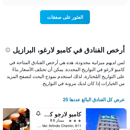
يتضمن
خلال
chart
المخطط
عطلة
1
نهاية
العثور على صفقات
محور
هذا
Y
الأسبوع
الذي
الذي
يعرض
عُثر
متوسط
عليه
سعر
خلال
أرخص الفنادق في كامبو لارغو، البرازيل
الغرفة
آخر
هذه
3
الليلة
لمن لديهم ميزانية محدودة، هذه هي أرخص الفنادق المتاحة في
أيام
الذي
كامبو لارغو في التواريخ المحددة. يمكن أن تختلف الأسعار بناءً
مع
عُثر
التصنيف
على التواريخ المُختارة، لذلك استخدم نموذج البحث لتصفح المزيد
عليه
حسب
من الخيارات إذا كان لديك مرونة في التواريخ.
خلال
النجوم
آخر
يتضمن
3
المخطط
عرض كل الفنادق البالغ عددها 25
أيام
1
محور
كامبو لارجو كومفرت هوتل
X
الذي
3 نجوم
ممتاز 8.6
يعرض
Av. Ver. Arlindo Chemin, 611, كامبو لارغو, البرازيل