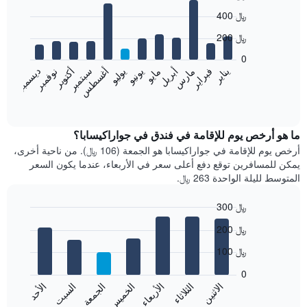
Bar
Chart
400 ﷼
graphic.
chart
with
200 ﷼
12
bars.
0
نوفمبر
فبراير
مايو
أغسطس
يناير
أبريل
يوليو
أكتوبر
مارس
يونيو
سبتمبر
ديسمبر
يعرض
المخطط
End
of
التالي
interactive
متوسط
chart
سعر
ما هو أرخص يوم للإقامة في فندق في جواراكيسابا؟
غرفة
أرخص يوم للإقامة في جواراكيسابا هو الجمعة (106 ﷼). من ناحية أخرى،
كل
يمكن للمسافرين توقع دفع أعلى سعر في الأربعاء، عندما يكون السعر
شهر
المتوسط لليلة الواحدة 263 ﷼.
يتضمن
المخطط
300 ﷼
1
Bar
محور
Chart
200 ﷼
graphic.
chart
X
with
الذي
100 ﷼
7
يعرض
bars.
0
الشهور.
الاثنين
الثلاثاء
الأربعاء
الخميس
الجمعة
السبت
الأحد
يتضمن
يعرض
المخطط
المخطط
End