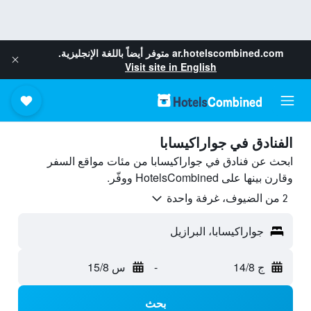
ar.hotelscombined.com
متوفر أيضاً باللغة الإنجليزية.
Visit site in English
الفنادق في جواراكيسابا
ابحث عن فنادق في جواراكيسابا من مئات مواقع السفر
وقارن بينها على HotelsCombined ووفّر.
2 من الضيوف، غرفة واحدة
جواراكيسابا، البرازيل
ج 14/8
-
س 15/8
بحث