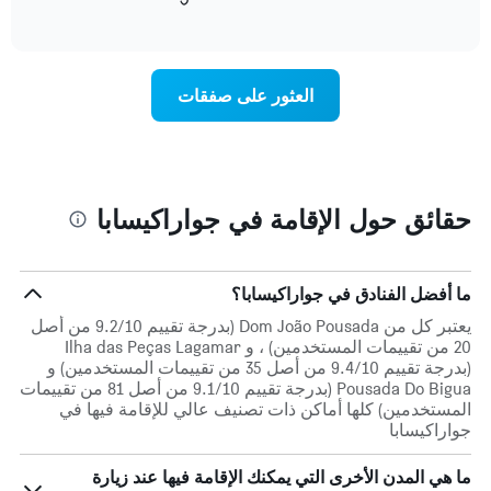
التالي
of
التالي
interactive
1
متوسط
chart
محور
سعر
Y
غرفة
العثور على صفقات
الذي
كل
يعرض
يوم
متوسط
في
سعر
الأسبوع
غرفة
يتضمن
المخطط
حقائق حول الإقامة في جواراكيسابا
1
محور
X
الذي
ما أفضل الفنادق في جواراكيسابا؟
يعرض
يعتبر كل من Dom João Pousada (بدرجة تقييم 9.2/10 من أصل
أيام
20 من تقييمات المستخدمين) ، و Ilha das Peças Lagamar
الأسبوع.
(بدرجة تقييم 9.4/10 من أصل 35 من تقييمات المستخدمين) و
يتضمن
Pousada Do Bigua (بدرجة تقييم 9.1/10 من أصل 81 من تقييمات
المخطط
المستخدمين) كلها أماكن ذات تصنيف عالي للإقامة فيها في
التالي
جواراكيسابا
1
محور
ما هي المدن الأخرى التي يمكنك الإقامة فيها عند زيارة
Y