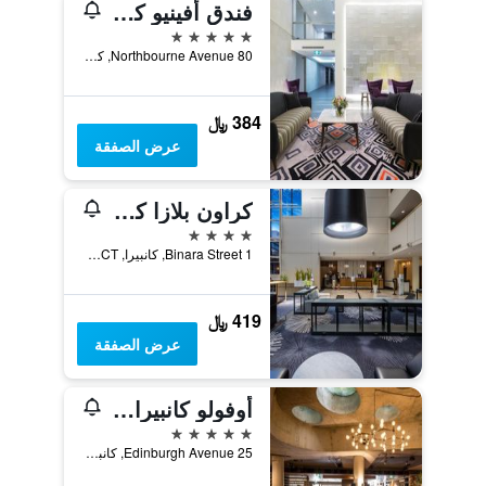
فندق أفينيو كانبيرا
5 نجوم
80 Northbourne Avenue, كانبيرا, ACT, أستراليا
384 ﷼
عرض الصفقة
كراون بلازا كامبيرا
4 نجوم
1 Binara Street, كانبيرا, ACT, أستراليا
419 ﷼
عرض الصفقة
أوفولو كانبيرا، إيه ويندام هوتل
5 نجوم
25 Edinburgh Avenue, كانبيرا, ACT, أستراليا