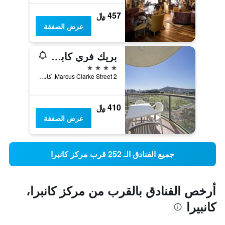
457 ﷼
عرض الصفقة
بريك فري كابيتال تاور
4 نجوم
2 Marcus Clarke Street, كانبيرا, ACT, أستراليا
410 ﷼
عرض الصفقة
جميع الفنادق الـ 252 قرب مركز كانبرا
أرخص الفنادق بالقرب من مركز كانبرا،
كانبيرا