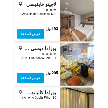
لاجيتو فايفيسي
3 نجوم
Av Julio de Castilhos, 602, كانيلا, البرازيل
193 ﷼
عرض الصفقة
بوزادا دوسي كانيلا
4 نجوم
Rua Adolfo Seibt, 61, كانيلا, البرازيل
205 ﷼
عرض الصفقة
بوزادا كالياندرا دا سيرا
Rua Antonio Oppitz Filho 130, كانيلا, البرازيل