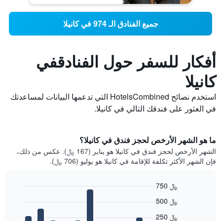
جميع الفنادق الـ 974 في كانيلا
أفكار للسفر حول الفنادقفي
كانيلا
استخدم نصائح HotelsCombined التي تدعمها البيانات لمساعدتك
في العثور على فندقك التالي في كانيلا.
ما هو الشهر الأرخص لحجز فندق في كانيلا؟
الشهر الأرخص لحجز فندق في كانيلا هو يناير (167 ﷼). عكس من ذلك،
فإن الشهر الأكثر تكلفة للإقامة في كانيلا هو يوليو (706 ﷼).
750 ﷼
Bar
Chart
500 ﷼
graphic.
chart
with
250 ﷼
12