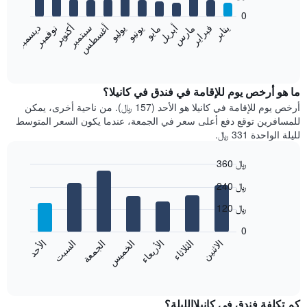
bars.
0
فبراير
مايو
أغسطس
نوفمبر
يناير
أبريل
يوليو
أكتوبر
مارس
يونيو
سبتمبر
ديسمبر
يعرض
المخطط
End
of
التالي
interactive
متوسط
chart
سعر
ما هو أرخص يوم للإقامة في فندق في كانيلا؟
غرفة
أرخص يوم للإقامة في كانيلا هو الأحد (157 ﷼). من ناحية أخرى، يمكن
كل
للمسافرين توقع دفع أعلى سعر في الجمعة، عندما يكون السعر المتوسط
شهر
لليلة الواحدة 331 ﷼.
يتضمن
المخطط
360 ﷼
1
Bar
محور
Chart
240 ﷼
graphic.
chart
X
with
الذي
120 ﷼
7
يعرض
bars.
0
الشهور.
الاثنين
الثلاثاء
الأربعاء
الخميس
الجمعة
السبت
الأحد
يتضمن
يعرض
المخطط
المخطط
End
التالي
of
التالي
interactive
1
متوسط
chart
محور
سعر
كم تكلفة فندق في كانيلاالليلة؟