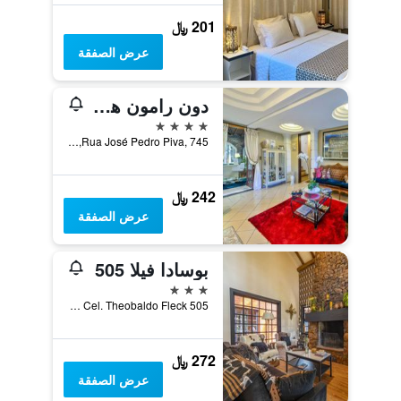
201 ﷼
عرض الصفقة
دون رامون هوتل آند سبا
4 نجوم
Rua José Pedro Piva, 745, كانيلا, البرازيل
242 ﷼
عرض الصفقة
بوسادا فيلا 505
3 نجوم
505 R. Cel. Theobaldo Fleck, كانيلا, البرازيل
272 ﷼
عرض الصفقة