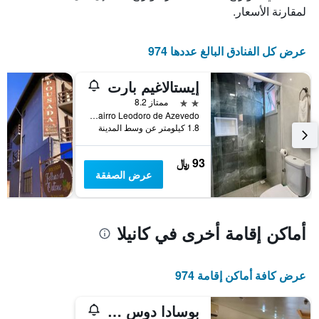
عدد
يعرض
لمقارنة الأسعار.
الأيام
متوسط
قبل
سعر
غرفة
الإقامة
عرض كل الفنادق البالغ عددها 974
في
يتضمن
عطلة
المخطط
إيستالاغيم بارت
نهاية
التالي
1
هذا
2 نجمتين
ممتاز 8.2
محور
الأسبوع
Rua Ana Maria Fagundes, 59, Bairro Leodoro de Azevedo, كانيلا, البرازيل
Y
خلال
1.8 كيلومتر عن وسط المدينة
آخر
الذي
3
يعرض
93 ﷼
أيام
متوسط
عرض الصفقة
سعر
غرفة
أماكن إقامة أخرى في كانيلا
عرض كافة أماكن إقامة 974
بوسادا دوس أنجوس