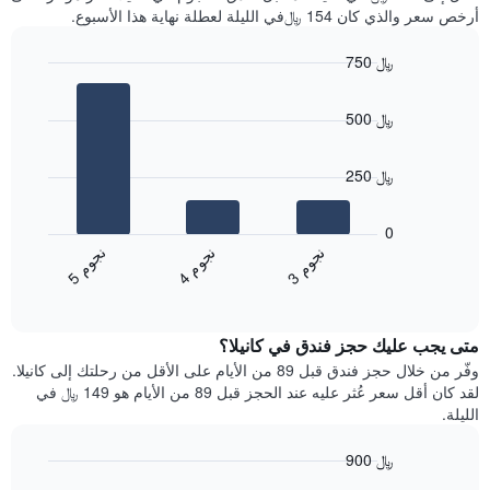
سعر
آخر
أرخص سعر والذي كان 154 ﷼في الليلة لعطلة نهاية هذا الأسبوع.
غرفة
3
أيام
750 ﷼
مع
Bar
Chart
التصنيف
graphic.
chart
حسب
500 ﷼
with
النجوم
3
يتضمن
bars.
المخطط
250 ﷼
1
يعرض
محور
المخطط
0
X
التالي
ن
م
ن
م
ن
م
التي
متوسط
4
ج
و
3
ج
و
5
ج
و
تعرض
End
سعر
of
فئات
الغرفة
interactive
الفنادق
خلال
chart
بالنجوم.
متى يجب عليك حجز فندق في كانيلا؟
عطلة
يتضمن
نهاية
وفّر من خلال حجز فندق قبل 89 من الأيام على الأقل من رحلتك إلى كانيلا.
المخطط
هذا
لقد كان أقل سعر عُثر عليه عند الحجز قبل 89 من الأيام هو 149 ﷼ في
1
الأسبوع
الليلة.
محور
الذي
Y
عُثر
900 ﷼
الذي
عليه
يعرض
Line
Chart