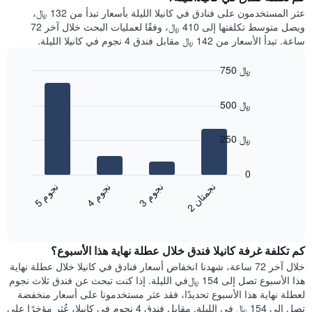
Y
غرفة
عثر المستخدمون على فنادق في كانيلا الليلة بأسعار تبدأ من 132 ﷼،
الذي
كل
ويصل متوسط تكلفتها إلى 410 ﷼، وفقًا لعمليات البحث خلال آخر 72
يعرض
يوم
ساعة. تبدأ الأسعار من 142 ﷼ مقابل فندق 4 نجوم في كانيلا الليلة.
متوسط
في
سعر
الأسبوع
750 ﷼
غرفة
يتضمن
Bar
المخطط
Chart
graphic.
chart
1
500 ﷼
with
محور
4
X
bars.
250 ﷼
الذي
يعرض
يعرض
أيام
المخطط
0
الأسبوع.
التالي
ن
ن
ن
م
ن
م
ن
م
يتضمن
متوسط
3
ج
و
4
ج
و
5
ج
و
2
ج
م
ت
ا
المخطط
End
سعر
of
التالي
الغرفة
interactive
1
هذه
chart
محور
كم تكلفة غرفة كانيلا فندق خلال عطلة نهاية هذا الأسبوع؟
الليلة
Y
الذي
خلال آخر 72 ساعة، شهدنا انخفاض أسعار فنادق في كانيلا خلال عطلة نهاية
الذي
عُثر
هذا الأسبوع تصل إلى 154 ﷼في الليلة. إذا كنت تبحث عن فندق ثلاث نجوم
يعرض
عليه
لعطلة نهاية هذا الأسبوع تحديدًا، فقد عثر مستخدمونا على أسعار منخفضة
متوسط
خلال
تصل إلى 154 ﷼ في الليلة. مقابل فندق 4 نجوم في كانيلا، عُثر مؤخرًا على