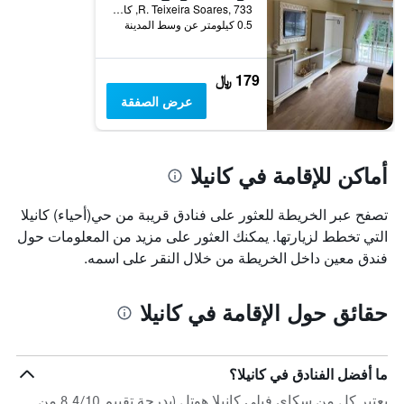
R. Teixeira Soares, 733, كانيلا, البرازيل
0.5 كيلومتر عن وسط المدينة
179 ﷼
عرض الصفقة
أماكن للإقامة في كانيلا
تصفح عبر الخريطة للعثور على فنادق قريبة من حي(أحياء) كانيلا
التي تخطط لزيارتها. يمكنك العثور على مزيد من المعلومات حول
فندق معين داخل الخريطة من خلال النقر على اسمه.
حقائق حول الإقامة في كانيلا
ما أفضل الفنادق في كانيلا؟
يعتبر كل من سكاي فيلي كانيلا هوتل (بدرجة تقييم 8.4/10 من