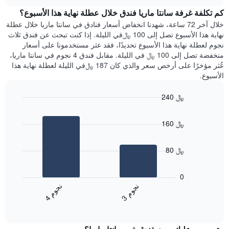
هذه
chart
محور
كم تكلفة غرفة سانتا ماريا فندق خلال عطلة نهاية هذا الأسبوع؟
الليلة
Y
الذي
خلال آخر 72 ساعة، شهدنا انخفاض أسعار فنادق في سانتا ماريا خلال عطلة
الذي
عُثر
نهاية هذا الأسبوع تصل إلى 100 ﷼في الليلة. إذا كنت تبحث عن فندق ثلاث
يعرض
عليه
نجوم لعطلة نهاية هذا الأسبوع تحديدًا، فقد عثر مستخدمونا على أسعار
متوسط
خلال
منخفضة تصل إلى 100 ﷼ في الليلة. مقابل فندق 4 نجوم في سانتا ماريا،
سعر
آخر
عُثر مؤخرًا على أرخص سعر والذي كان 187 ﷼في الليلة لعطلة نهاية هذا
غرفة
3
الأسبوع.
أيام
مع
240 ﷼
التصنيف
Bar
حسب
Chart
graphic.
chart
النجوم
160 ﷼
with
يتضمن
2
المخطط
bars.
1
80 ﷼
محور
يعرض
X
المخطط
0
التي
التالي
ن
م
ن
م
تعرض
متوسط
3
ج
و
4
ج
و
فئات
End
سعر
of
الفنادق
الغرفة
interactive
بالنجوم.
خلال
chart
يتضمن