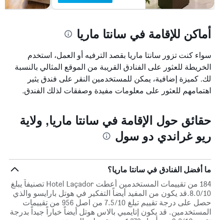
أماكن للإقامة في سانتا ماريا
سواء كنت تزور سانتا ماريا بقصد الترفيه أو العمل، استخدم
الخريطة للعثور على الفنادق القريبة من الموقع المثالي بالنسبة
لك. كميزة إضافية، يمكن للمستخدمين النقر على فندق يثير
اهتمامهم للعثور على معلومات مفيدة وصفقات لذلك الفندق.
حقائق حول الإقامة في سانتا ماريا, ولاية
ريو غراندي دو سول
ما أفضل الفنادق في سانتا ماريا؟
184 من تقييمات المستخدمين أعطت Hotel Laçador تصنيفاً يبلغ
8.0/10.قد يكون من المفيد أيضاً التفكير في هوتل بارايسو والذي
حصل على درجة تقييم تبلغ 7.5/10 من اصل 956 من تقييمات
المستخدمين. قد يكون إتايمبي بالاس هوتل أيضاً خياراً جيداً بدرجة