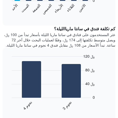
0
الشهور.
الاثنين
الثلاثاء
الأربعاء
الخميس
الجمعة
السبت
الأحد
يتضمن
يعرض
المخطط
المخطط
End
التالي
of
التالي
interactive
1
متوسط
chart
محور
سعر
كم تكلفة فندق في سانتا مارياالليلة؟
Y
غرفة
عثر المستخدمون على فنادق في سانتا ماريا الليلة بأسعار تبدأ من 100 ﷼،
الذي
كل
ويصل متوسط تكلفتها إلى 174 ﷼، وفقًا لعمليات البحث خلال آخر 72
يعرض
يوم
ساعة. تبدأ الأسعار من 108 ﷼ مقابل فندق 4 نجوم في سانتا ماريا الليلة.
متوسط
في
سعر
الأسبوع
120 ﷼
غرفة
يتضمن
Bar
المخطط
Chart
graphic.
chart
1
80 ﷼
with
محور
2
X
bars.
الذي
40 ﷼
يعرض
يعرض
أيام
المخطط
0
الأسبوع.
التالي
ن
م
ن
م
يتضمن
متوسط
3
ج
و
4
ج
و
المخطط
End
سعر
of
التالي
الغرفة
interactive
1