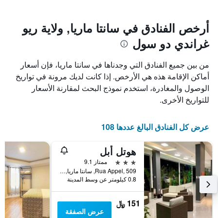
يتضمن
بالنجوم.
يتضمن
المخطط
1
المخطط
أرخص الفنادق في سانتا ماريا, ولاية ريو
1
محور
غراندي دو سول
X
محور
Y
الذي
الذي
يعرض
من بين جميع الفنادق التي وجدناها في سانتا ماريا، فإن أسعار
عدد
يعرض
أماكن الإقامة هذه هي الأرخص. إذا كانت لديك مرونة في تواريخ
الأيام
متوسط
الوصول والمغادرة، استخدم نموذج البحث لمقارنة الأسعار
قبل
سعر
غرفة
الإقامة
للتواريخ الأخرى.
في
يتضمن
عطلة
المخطط
نهاية
التالي
عرض كل الفنادق البالغ عددها 108
1
هذا
محور
الأسبوع
هوتل أبل
Y
خلال
آخر
الذي
3 نجوم
ممتاز 9.1
3
يعرض
Rua Appel, 509, سانتا ماريا, البرازيل
0.8 كيلومتر عن وسط المدينة
أيام
متوسط
سعر
غرفة
151 ﷼
عرض الصفقة