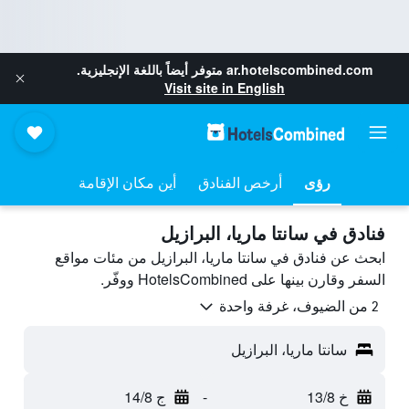
ar.hotelscombined.com
متوفر أيضاً باللغة الإنجليزية.
Visit site in English
رؤى
أرخص الفنادق
أين مكان الإقامة
فنادق في سانتا ماريا، البرازيل
ابحث عن فنادق في سانتا ماريا، البرازيل من مئات مواقع
السفر وقارن بينها على HotelsCombined ووفّر.
2 من الضيوف، غرفة واحدة
سانتا ماريا، البرازيل
خ 13/8
-
ج 14/8