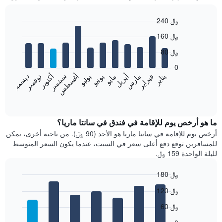
240 ﷼
Bar
Chart
160 ﷼
graphic.
chart
with
80 ﷼
12
bars.
0
فبراير
مايو
أغسطس
نوفمبر
يناير
أبريل
يوليو
أكتوبر
مارس
يونيو
سبتمبر
ديسمبر
يعرض
المخطط
End
of
التالي
interactive
متوسط
chart
سعر
ما هو أرخص يوم للإقامة في فندق في سانتا ماريا؟
غرفة
أرخص يوم للإقامة في سانتا ماريا هو الأحد (90 ﷼). من ناحية أخرى، يمكن
كل
للمسافرين توقع دفع أعلى سعر في السبت، عندما يكون السعر المتوسط
شهر
لليلة الواحدة 159 ﷼.
يتضمن
المخطط
180 ﷼
1
Bar
محور
Chart
120 ﷼
graphic.
chart
X
with
الذي
60 ﷼
7
يعرض
bars.