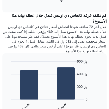
End
سعر
1
of
الغرفة
interactive
محور
هذه
chart
Y
كم تكلفة غرفة كانغاس دي اونيس فندق خلال عطلة نهاية هذا
الليلة
الذي
الذي
الأسبوع؟
يعرض
عُثر
خلال آخر 72 ساعة، شهدنا انخفاض أسعار فنادق في كانغاس دي اونيس
متوسط
عليه
خلال عطلة نهاية هذا الأسبوع تصل إلى 469 ﷼في الليلة. إذا كنت تبحث عن
سعر
خلال
فندق ثلاث نجوم لعطلة نهاية هذا الأسبوع تحديدًا، فقد عثر مستخدمونا على
غرفة
آخر
أسعار منخفضة تصل إلى 512 ﷼ في الليلة. مقابل فندق 4 نجوم في
3
كانغاس دي اونيس، عُثر مؤخرًا على أرخص سعر والذي كان 469 ﷼في
أيام
الليلة لعطلة نهاية هذا الأسبوع.
مع
التصنيف
600 ﷼
حسب
النجوم
Bar
Chart
graphic.
يتضمن
chart
400 ﷼
with
المخطط
2
1
bars.
محور
200 ﷼
X
يعرض
التي
المخطط
تعرض
0
التالي
فئات
ن
م
ن
م
متوسط
الفنادق
3
ج
و
4
ج
و