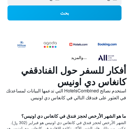
بحث
...والمزيد
أفكار للسفر حول الفنادقفي
كانغاس دي اونيس
استخدم نصائح HotelsCombined التي تدعمها البيانات لمساعدتك
في العثور على فندقك التالي في كانغاس دي اونيس.
ما هو الشهر الأرخص لحجز فندق في كانغاس دي اونيس؟
الشهر الأرخص لحجز فندق في كانغاس دي اونيس هو فبراير (302 ﷼).
عكس من ذلك، فإن الشهر الأكثر تكلفة للإقامة في كانغاس دي اونيس هو