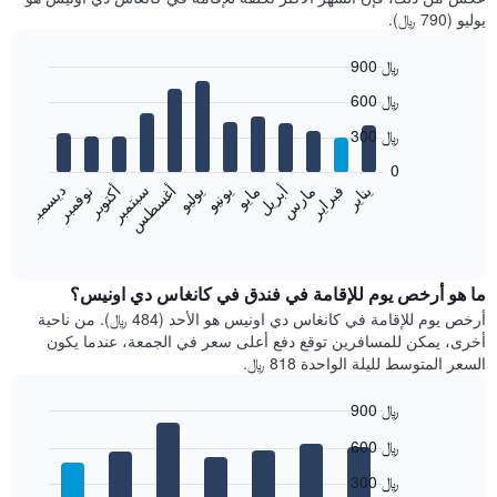
يوليو (790 ﷼).
900 ﷼
Bar
Chart
600 ﷼
graphic.
chart
with
300 ﷼
12
bars.
0
فبراير
مايو
أغسطس
نوفمبر
يناير
أبريل
يوليو
أكتوبر
مارس
يونيو
سبتمبر
ديسمبر
يعرض
المخطط
End
of
التالي
interactive
متوسط
chart
سعر
ما هو أرخص يوم للإقامة في فندق في كانغاس دي اونيس؟
غرفة
أرخص يوم للإقامة في كانغاس دي اونيس هو الأحد (484 ﷼). من ناحية
كل
أخرى، يمكن للمسافرين توقع دفع أعلى سعر في الجمعة، عندما يكون
شهر
السعر المتوسط لليلة الواحدة 818 ﷼.
يتضمن
المخطط
900 ﷼
1
Bar
محور
Chart
600 ﷼
graphic.
chart
X
with
الذي
300 ﷼
7