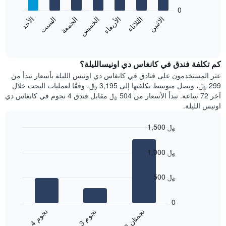
يعرض
bars.
0
الشهور.
الاثنين
الثلاثاء
الأربعاء
الخميس
الجمعة
السبت
الأحد
يتضمن
يعرض
المخطط
المخطط
End
التالي
of
التالي
interactive
1
متوسط
chart
محور
سعر
كم تكلفة فندق في كانغاس دي اونيسالليلة؟
Y
غرفة
عثر المستخدمون على فنادق في كانغاس دي اونيس الليلة بأسعار تبدأ من
الذي
كل
299 ﷼، ويصل متوسط تكلفتها إلى 3,195 ﷼، وفقًا لعمليات البحث خلال
يعرض
يوم
آخر 72 ساعة. تبدأ الأسعار من 504 ﷼ مقابل فندق 4 نجوم في كانغاس دي
متوسط
في
اونيس الليلة.
سعر
الأسبوع
غرفة
يتضمن
1,500 ﷼
المخطط
Bar
1
Chart
graphic.
chart
محور
1,000 ﷼
with
X
3
الذي
bars.
500 ﷼
يعرض
أيام
يعرض
الأسبوع.
المخطط
0
يتضمن
التالي
ن
م
ن
ن
ن
م
المخطط
متوسط
3
ج
و
4
ج
و
2
ج
م
ت
ا
التالي