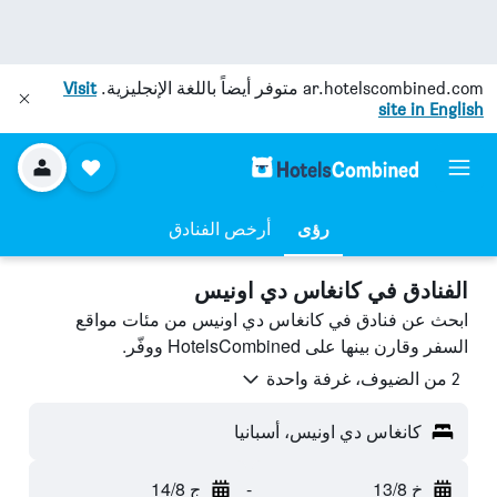
ar.hotelscombined.com
متوفر أيضاً باللغة الإنجليزية.
Visit
site in English
رؤى
أرخص الفنادق
الفنادق في كانغاس دي اونيس
ابحث عن فنادق في كانغاس دي اونيس من مئات مواقع
السفر وقارن بينها على HotelsCombined ووفّر.
2 من الضيوف، غرفة واحدة
كانغاس دي اونيس، أسبانيا
خ 13/8
-
ج 14/8