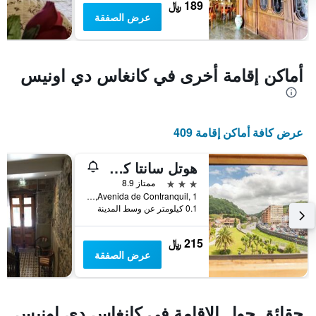
سعر
189 ﷼
غرفة
عرض الصفقة
أماكن إقامة أخرى في كانغاس دي اونيس
عرض كافة أماكن إقامة 409
هوتل سانتا كروث
3 نجوم
ممتاز 8.9
Avenida de Contranquil, 1, كانغاس دي اونيس, Asturias, أسبانيا
0.1 كيلومتر عن وسط المدينة
215 ﷼
عرض الصفقة
حقائق حول الإقامة في كانغاس دي اونيس