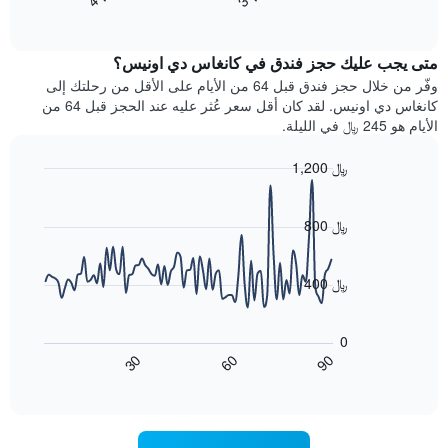
End
سعر
بالنجوم.
of
الغرفة
interactive
يتضمن
خلال
chart
المخطط
متى يجب عليك حجز فندق في كانغاس دي اونيس؟
عطلة
1
نهاية
وفّر من خلال حجز فندق قبل 64 من الأيام على الأقل من رحلتك إلى
محور
هذا
كانغاس دي اونيس. لقد كان أقل سعر عُثر عليه عند الحجز قبل 64 من
Y
الأسبوع
الأيام هو 245 ﷼ في الليلة.
الذي
الذي
يعرض
عُثر
متوسط
1,200 ﷼
عليه
سعر
Line
Chart
خلال
الغرفة
graphic.
chart
آخر
هذه
with
800 ﷼
3
90
الليلة
أيام
data
الذي
points.
مع
عُثر
400 ﷼
التصنيف
عليه
حسب
يعرض
خلال
النجوم
المخطط
آخر
0
التالي
يتضمن
3
60
90
30
كيفية
المخطط
End
أيام
of
1
تغير
interactive
سعر
محور
chart
X
غرفة
عند
الذي