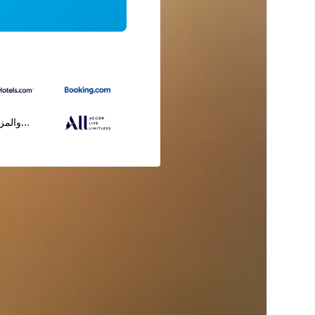
...والمز