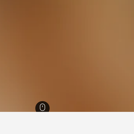
ث ويلز
37,005
20