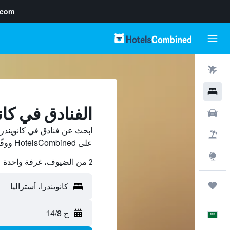
.com
رحلات طيران
فنادق
الفنادق في كان
سيارات
ابحث عن فنادق في كانويندرا
حزم العروض
على HotelsCombined ووفّر.
استكشاف
2 من الضيوف، غرفة واحدة
رحلات
ج 14/8
العَرَبِيَّة