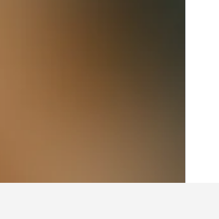
الصفحة الرئيسية
أستراليا
108,581
نيو ساو