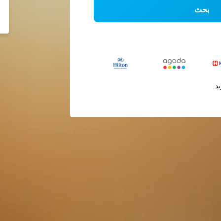
بحث
يد