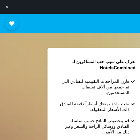
تعرف على سبب حب المسافرين لـ
HotelsCombined
قارن المراجعات التقييمية للفنادق التي
تم جمعها من آلاف تعليقات
المستخدمين.
بحث واحد يمنحك أسعاراً دقيقة للفنادق
ذات الأسعار المعقولة.
قم بتخصيص النتائج حسب سلسلة
الفنادق ووسائل الراحة والسعر وغير
ذلك من الأمور.