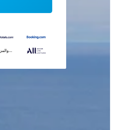
...والمز