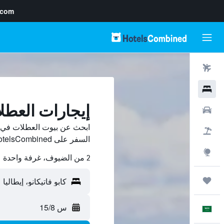
.com
رحلات طيران
فنادق
إيجارات العطلا
سيارات
ابحث عن بيوت العطلات في كا
حزم العروض
السفر على HotelsCombined وقارن بينها ووفّر.
استكشاف
2 من الضيوف، غرفة واحدة
رحلات
س 15/8
العَرَبِيَّة