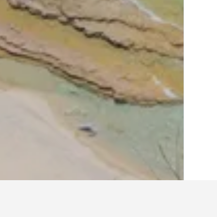
الصفحة الرئيسية
إيطاليا
522,401
كالابريا
5