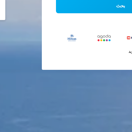
بحث
يد