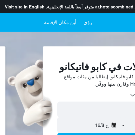
ar.hotelscombined
متوفر أيضاً باللغة الإنجليزية.
Visit site in English
رؤى
أين مكان الإقامة
ت في كابو فاتيكانو
بو فاتيكانو، إيطاليا من مئات مواقع
-
ح 16/8