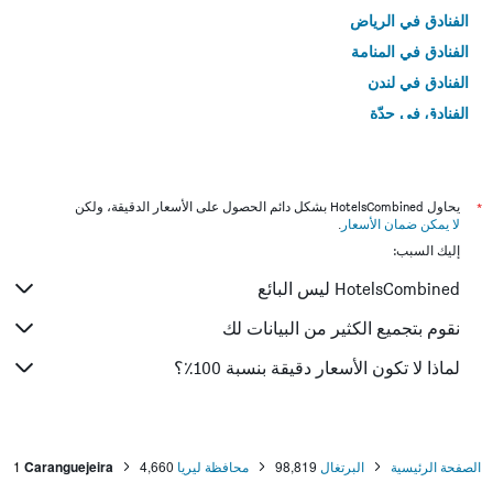
الفنادق في الرياض
الفنادق في المنامة
الفنادق في لندن
الفنادق في جدّة
الفنادق في القاهرة
*
يحاول HotelsCombined بشكل دائم الحصول على الأسعار الدقيقة، ولكن
لا يمكن ضمان الأسعار
.
إليك السبب:
HotelsCombined ليس البائع
نقوم بتجميع الكثير من البيانات لك
لماذا لا تكون الأسعار دقيقة بنسبة 100٪؟
الصفحة الرئيسية
البرتغال
98,819
محافظة ليريا
4,660
Caranguejeira
1