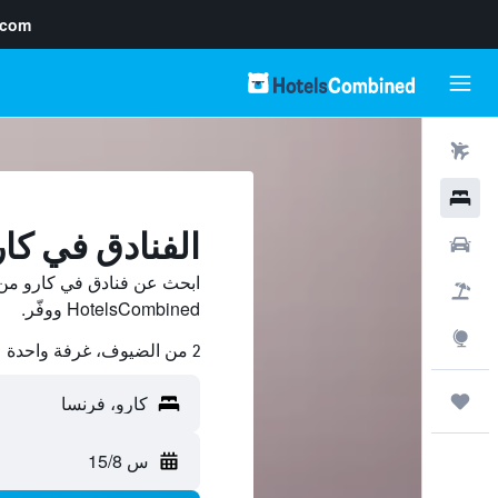
.com
رحلات طيران
فنادق
الفنادق في كار
سيارات
ابحث عن فنادق في كارو من 
حزم العروض
HotelsCombined ووفّر.
استكشاف
2 من الضيوف، غرفة واحدة
رحلات
س 15/8