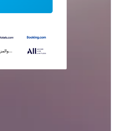
...والمز