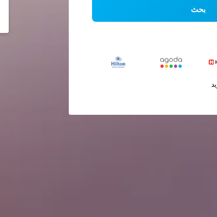
بحث
يد