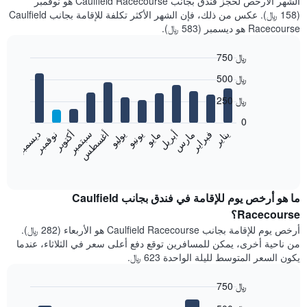
الشهر الأرخص لحجز فندق بجانب Caulfield Racecourse هو نوفمبر
(158 ﷼). عكس من ذلك، فإن الشهر الأكثر تكلفة للإقامة بجانب Caulfield
Racecourse هو ديسمبر (583 ﷼).
750 ﷼
Bar
Chart
500 ﷼
graphic.
chart
with
250 ﷼
12
bars.
0
فبراير
مايو
أغسطس
نوفمبر
يناير
أبريل
يوليو
أكتوبر
مارس
يونيو
سبتمبر
ديسمبر
يعرض
المخطط
End
of
التالي
interactive
متوسط
chart
سعر
ما هو أرخص يوم للإقامة في فندق بجانب Caulfield
غرفة
Racecourse؟
كل
أرخص يوم للإقامة بجانب Caulfield Racecourse هو الأربعاء (282 ﷼).
شهر
من ناحية أخرى، يمكن للمسافرين توقع دفع أعلى سعر في الثلاثاء، عندما
يتضمن
يكون السعر المتوسط لليلة الواحدة 623 ﷼.
المخطط
1
750 ﷼
محور
X
Bar
Chart