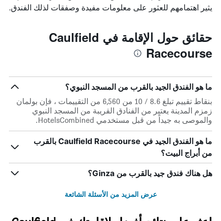
يتضمن
يثير اهتمامهم للعثور على معلومات مفيدة وصفقات لذلك الفندق.
المخطط
التالي
1
حقائق حول الإقامة في Caulfield
محور
Racecourse
Y
الذي
يعرض
متوسط
ما هو الفندق الجيد بالقرب من المسجد النبوي؟
سعر
غرفة
بنقاط تقييم تبلغ 8.6 / 10 من 6,560 من التقييمات ، فإن بولمان
زمزم المدينة يعتبر من الفنادق القريبة من المسجد النبوي
والموصى به جيداً من قبل مستخدمي HotelsCombined.
ما هو الفندق الجيد في Caulfield Racecourse بالقرب
من أبراج البيت؟
هل هناك فندق جيد بالقرب من Ginza؟
عرض المزيد من الأسئلة الشائعة