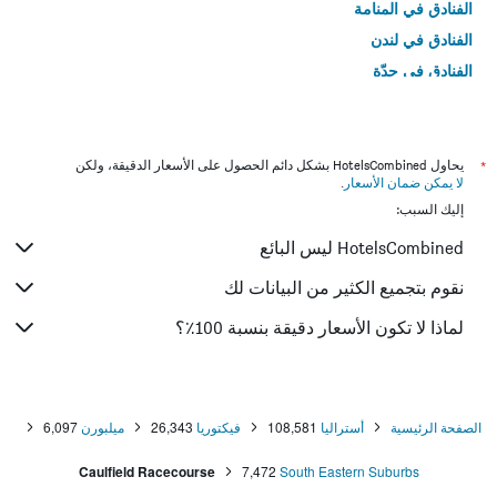
الفنادق في المنامة
الفنادق في لندن
الفنادق في جدّة
الفنادق في القاهرة
*
يحاول HotelsCombined بشكل دائم الحصول على الأسعار الدقيقة، ولكن
لا يمكن ضمان الأسعار
.
إليك السبب:
HotelsCombined ليس البائع
نقوم بتجميع الكثير من البيانات لك
لماذا لا تكون الأسعار دقيقة بنسبة 100٪؟
الصفحة الرئيسية
أستراليا
108,581
فيكتوريا
26,343
ميلبورن
6,097
Caulfield Racecourse
7,472
South Eastern Suburbs