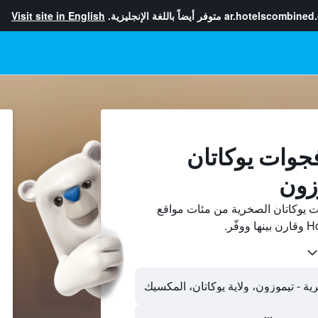
ar.hotelscombined
متوفر أيضاً باللغة الإنجليزية.
Visit site in English
فجوات يوكاتان
زون
 يوكاتان الصخرية من مئات مواقع