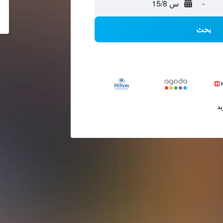
-
س 15/8
بحث
يد