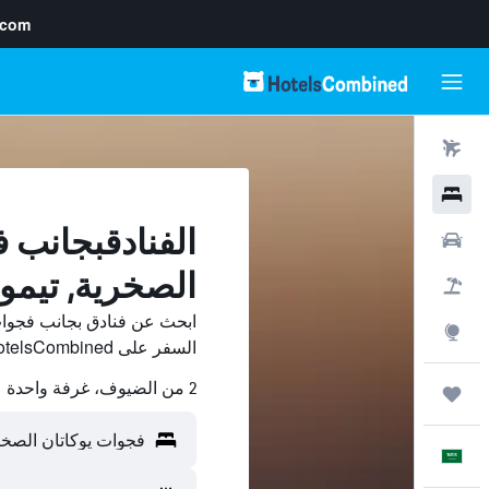
.com
رحلات طيران
فنادق
الفنادقبجانب 
سيارات
الصخرية, تيمو
حزم العروض
ابحث عن فنادق بجانب فجوات
استكشاف
السفر على HotelsCombined وقارن بينها ووفّر.
2 من الضيوف، غرفة واحدة
رحلات
العَرَبِيَّة