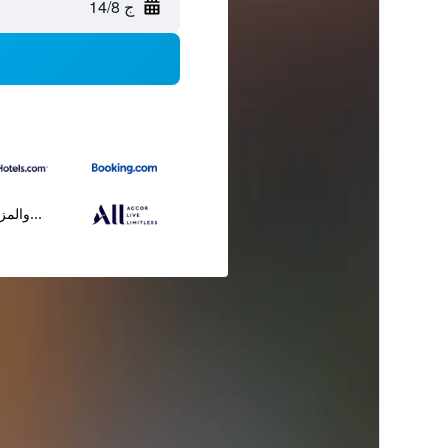
ج 14/8
...والمز