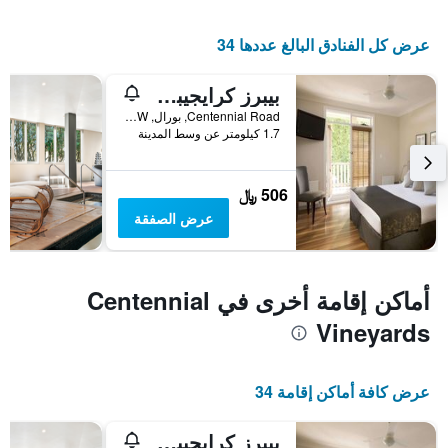
عرض كل الفنادق البالغ عددها 34
بيبرز كرايجيبورن
Centennial Road, بورال, NSW, أستراليا
1.7 كيلومتر عن وسط المدينة
506 ﷼
عرض الصفقة
أماكن إقامة أخرى في Centennial
Vineyards
عرض كافة أماكن إقامة 34
بيبرز كرايجيبورن