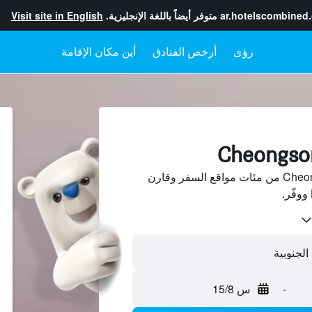
ar.hotelscombined
متوفر أيضاً باللغة الإنجليزية.
Visit site in English
رؤى
أرخص الفنادق
أين مكان الإقامة
ابحث عن فنادق في Cheongsong من مئات مواقع السفر وقارن
-
س 15/8