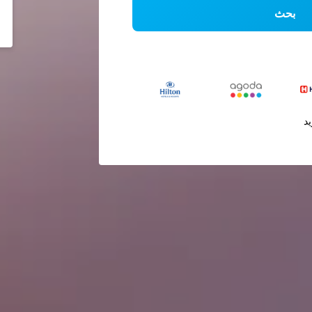
بحث
يد