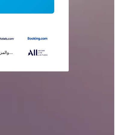
...والمز