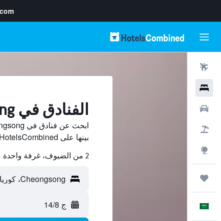
.com
رحلات طيران
فنادق
الفنادق في Cheongsong
سيارات
حزم العروض
بينها على HotelsCombined ووفّر.
استكشاف
2 من الضيوف، غرفة واحدة
رحلات
ج 14/8
العَرَبِيَّة