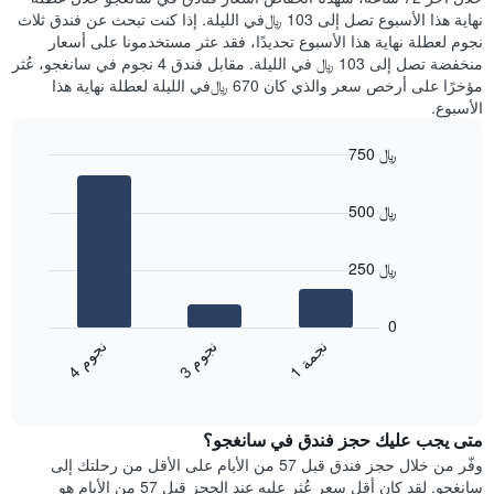
الذي
عُثر
نهاية هذا الأسبوع تصل إلى 103 ﷼في الليلة. إذا كنت تبحث عن فندق ثلاث
يعرض
عليه
نجوم لعطلة نهاية هذا الأسبوع تحديدًا، فقد عثر مستخدمونا على أسعار
متوسط
خلال
منخفضة تصل إلى 103 ﷼ في الليلة. مقابل فندق 4 نجوم في سانغجو، عُثر
سعر
آخر
مؤخرًا على أرخص سعر والذي كان 670 ﷼في الليلة لعطلة نهاية هذا
غرفة
3
الأسبوع.
أيام
مع
750 ﷼
التصنيف
Bar
حسب
Chart
graphic.
chart
النجوم
500 ﷼
with
يتضمن
3
المخطط
bars.
1
250 ﷼
محور
يعرض
X
المخطط
0
التي
التالي
ن
م
ن
ة
ن
م
تعرض
متوسط
3
ج
و
1
ج
م
4
ج
و
فئات
End
سعر
of
الفنادق
الغرفة
interactive
بالنجوم.
خلال
chart
يتضمن
متى يجب عليك حجز فندق في سانغجو؟
عطلة
المخطط
نهاية
وفّر من خلال حجز فندق قبل 57 من الأيام على الأقل من رحلتك إلى
1
هذا
سانغجو. لقد كان أقل سعر عُثر عليه عند الحجز قبل 57 من الأيام هو