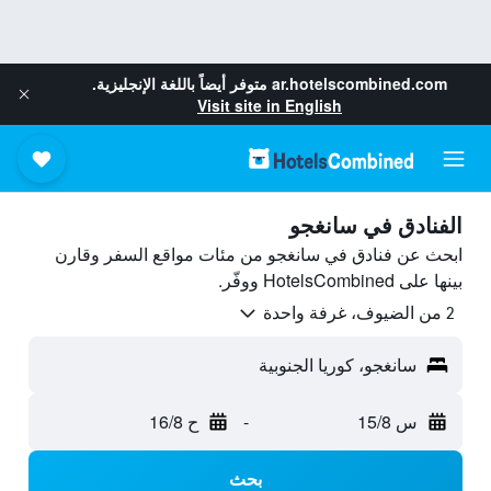
ar.hotelscombined.com
متوفر أيضاً باللغة الإنجليزية.
Visit site in English
الفنادق في سانغجو
ابحث عن فنادق في سانغجو من مئات مواقع السفر وقارن
بينها على HotelsCombined ووفّر.
2 من الضيوف، غرفة واحدة
سانغجو، كوريا الجنوبية
س 15/8
-
ح 16/8
بحث