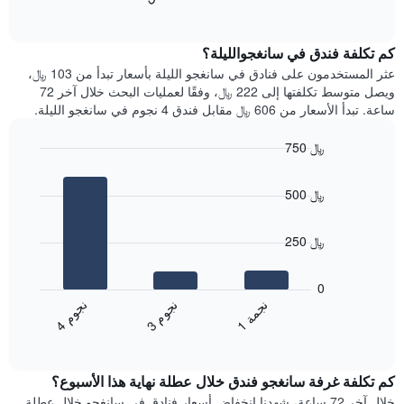
التالي
of
التالي
interactive
1
متوسط
chart
محور
سعر
كم تكلفة فندق في سانغجوالليلة؟
Y
غرفة
عثر المستخدمون على فنادق في سانغجو الليلة بأسعار تبدأ من 103 ﷼،
الذي
كل
ويصل متوسط تكلفتها إلى 222 ﷼، وفقًا لعمليات البحث خلال آخر 72
يعرض
يوم
ساعة. تبدأ الأسعار من 606 ﷼ مقابل فندق 4 نجوم في سانغجو الليلة.
متوسط
في
سعر
الأسبوع
750 ﷼
غرفة
يتضمن
Bar
المخطط
Chart
graphic.
chart
1
500 ﷼
with
محور
3
X
bars.
الذي
250 ﷼
يعرض
يعرض
أيام
المخطط
0
الأسبوع.
التالي
ن
م
ن
ة
ن
م
يتضمن
متوسط
3
ج
و
1
ج
م
4
ج
و
المخطط
End
سعر
of
التالي
الغرفة
interactive
1
هذه
chart
محور
كم تكلفة غرفة سانغجو فندق خلال عطلة نهاية هذا الأسبوع؟
الليلة
Y
الذي
خلال آخر 72 ساعة، شهدنا انخفاض أسعار فنادق في سانغجو خلال عطلة