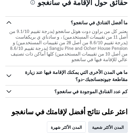
حقائق حول الإقامة في سانغجو
1
محور
X
محور
Y
الذي
الذي
يعرض
ما أفضل الفنادق في سانغجو؟
عدد
يعرض
يعتبر كل من براون دوت هوتل سانغجو (بدرجة تقييم 9.1/10 من
الأيام
متوسط
أصل 11 من تقييمات المستخدمين) ، و سادناي ي بريكفاست
قبل
سعر
(بدرجة تقييم 8.6/10 من أصل 28 من تقييمات المستخدمين) و
غرفة
الإقامة
Sangju Pine and Ocher House Pension (بدرجة تقييم 8.6/10
في
يتضمن
من أصل 10 من تقييمات المستخدمين) كلها أماكن ذات تصنيف
عطلة
المخطط
عالي للإقامة فيها في سانغجو
نهاية
التالي
1
هذا
ما هي المدن الأخرى التي يمكنك الإقامة فيها عند زيارة
محور
الأسبوع
Y
خلال
مقاطعة جيونجسانجبك-دو؟
آخر
الذي
3
يعرض
كم عدد الفنادق الموجودة في سانغجو؟
أيام
متوسط
سعر
غرفة
اعثر على نتائج أفضل لإقامتك في سانغجو
المدن الأكثر شعبية
المدن الأكثر شهرة