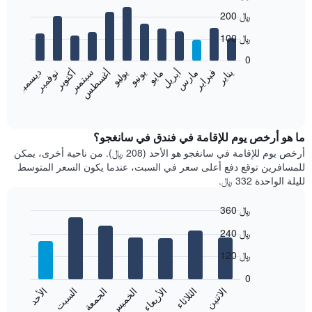
Bar
Chart
200 ﷼
graphic.
chart
with
100 ﷼
12
bars.
0
نوفمبر
فبراير
مايو
أغسطس
يناير
أبريل
يوليو
أكتوبر
مارس
يونيو
سبتمبر
ديسمبر
يعرض
المخطط
End
of
التالي
interactive
متوسط
chart
سعر
ما هو أرخص يوم للإقامة في فندق في سانغجو؟
غرفة
أرخص يوم للإقامة في سانغجو هو الأحد (208 ﷼). من ناحية أخرى، يمكن
كل
للمسافرين توقع دفع أعلى سعر في السبت، عندما يكون السعر المتوسط
شهر
لليلة الواحدة 332 ﷼.
يتضمن
المخطط
360 ﷼
1
Bar
محور
Chart
240 ﷼
graphic.
chart
X
with
الذي
120 ﷼
7
يعرض
bars.
0
الشهور.
الاثنين
الثلاثاء
الأربعاء
الخميس
الجمعة
السبت
الأحد
يتضمن
يعرض
المخطط
المخطط
End