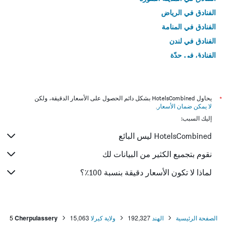
الفنادق في الرياض
الفنادق في المنامة
الفنادق في لندن
الفنادق في جدّة
الفنادق في القاهرة
*
يحاول HotelsCombined بشكل دائم الحصول على الأسعار الدقيقة، ولكن
لا يمكن ضمان الأسعار
.
إليك السبب:
HotelsCombined ليس البائع
نقوم بتجميع الكثير من البيانات لك
لماذا لا تكون الأسعار دقيقة بنسبة 100٪؟
الصفحة الرئيسية
الهند
192,327
ولاية كيرلا
15,063
Cherpulassery
5